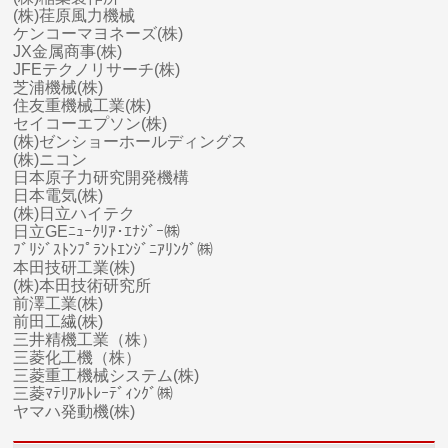
(株)荏原風力機械
ケンコーマヨネーズ(株)
JX金属商事(株)
JFEテクノリサーチ(株)
芝浦機械(株)
住友重機械工業(株)
セイコーエプソン(株)
(株)ゼンショーホールディングス
(株)ニコン
日本原子力研究開発機構
日本電気(株)
(株)日立ハイテク
日立GEﾆｭｰｸﾘｱ･ｴﾅｼﾞｰ㈱
ﾌﾞﾘｼﾞｽﾄﾝﾌﾟﾗﾝﾄｴﾝｼﾞﾆｱﾘﾝｸﾞ㈱
本田技研工業(株)
(株)本田技術研究所
前澤工業(株)
前田工繊(株)
三井精機工業（株）
三菱化工機（株）
三菱
重工
機械システム(株)
三菱ﾏﾃﾘｱﾙﾄﾚｰﾃﾞｨﾝｸﾞ㈱
ヤマハ
発動機(株)