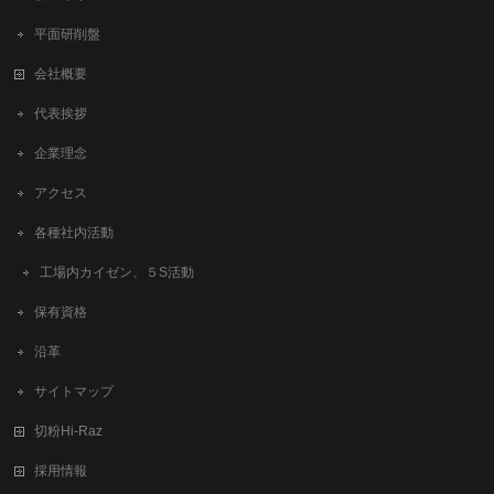
平面研削盤
会社概要
代表挨拶
企業理念
アクセス
各種社内活動
工場内カイゼン、５S活動
保有資格
沿革
サイトマップ
切粉Hi-Raz
採用情報