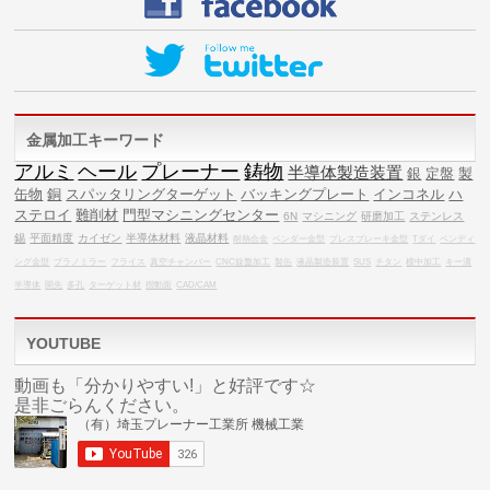
金属加工キーワード
アルミ
ヘール
プレーナー
鋳物
半導体製造装置
銀
定盤
製
缶物
銅
スパッタリングターゲット
バッキングプレート
インコネル
ハ
ステロイ
難削材
門型マシニングセンター
6N
マシニング
研磨加工
ステンレス
錫
平面精度
カイゼン
半導体材料
液晶材料
耐熱合金
ベンダー金型
プレスブレーキ金型
Tダイ
ベンディ
ング金型
プラノミラー
フライス
真空チャンバー
CNC旋盤加工
製缶
液晶製造装置
SUS
チタン
横中加工
キー溝
半導体
開先
多孔
ターゲット材
摺動面
CAD/CAM
YOUTUBE
動画も「分かりやすい!」と好評です☆
是非ごらんください。