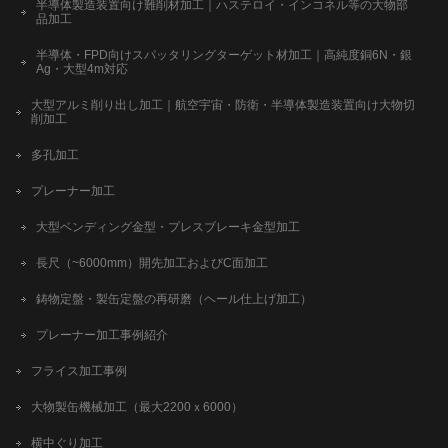
半導体製造装置向け難削材加工｜ハステロイ・インコネル等の大物部
品加工
半導体・FPD向けスパッタリングターゲット材加工｜高純度銅6N・銀
Ag・大型4m対応
大型アルミ削り出し加工｜航空宇宙・防衛・半導体製造装置向け大物切
削加工
多孔加工
プレーナー加工
大型ベンディング金型・プレスブレーキ金型加工
長尺（~6000mm）開先加工およびC面加工
鋳物定盤・製缶定盤の再研磨（ヘール仕上げ加工）
プレーナー加工事例紹介
フライス加工事例
大物製缶機械加工（最大2200ｘ6000）
横中ぐり加工