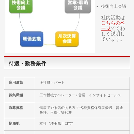
技術向上会議
社内活動は
こちらのペ
ージ
でくわ
しく説明し
ています。
待遇・勤務条件
雇用形態
正社員・パート
募集職種
工作機械オペレーター / 営業・インサイドセールス
応募資格
健康でやる気のある方 ※各種資格保有者優遇、普通
免許、玉掛け等歓迎
勤務地
本社（埼玉県川口市）