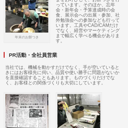
っています。そのほか、忘年
会・新年会・予算達成時の会
食、展示会への出展・参加、社
外勉強会への参加なども行って
います。工具やCAD/CAMだけ
でなく、経営やマーケティング
まで幅広く学べる機会がありま
年末のお餅つき
す。
PR活動・全社員営業
当社では、機械を動かすだけでなく、手が空いていると
きにはお客様先に伺い、品質や使い勝手に問題がないか
を直接確認することもあります。ものづくりだけでな
く、お客様との関係づくりも大切にしています。