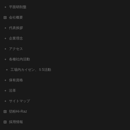
平面研削盤
会社概要
代表挨拶
企業理念
アクセス
各種社内活動
工場内カイゼン、５S活動
保有資格
沿革
サイトマップ
切粉Hi-Raz
採用情報