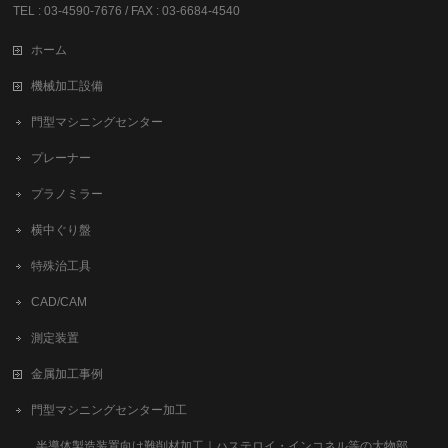
TEL : 03-4590-7676 / FAX : 03-6684-4540
ホーム
機械加工設備
門型マシニングセンター
プレーナー
プラノミラー
横中ぐり盤
特殊治工具
CAD/CAM
測定装置
金属加工事例
門型マシニングセンター加工
半導体製造装置向け難削材加工｜ハステロイ・インコネル等の大物部