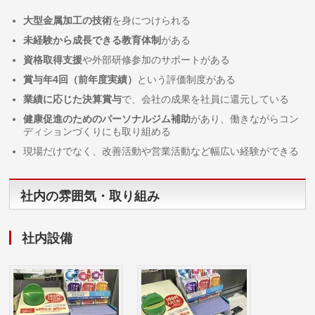
大型金属加工の技術
を身につけられる
未経験から成長できる教育体制
がある
資格取得支援
や外部研修参加のサポートがある
賞与年4回（前年度実績）
という評価制度がある
業績に応じた決算賞与
で、会社の成果を社員に還元している
健康促進のためのパーソナルジム補助
があり、働きながらコン
ディションづくりにも取り組める
現場だけでなく、改善活動や営業活動など幅広い経験ができる
社内の雰囲気・取り組み
社内設備