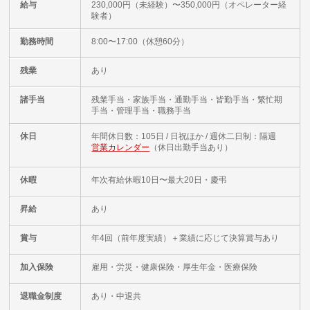
給与
230,000円（未経験）〜350,000円（オペレーター経
験者）
勤務時間
8:00〜17:00（休憩60分）
残業
あり
諸手当
残業手当・家族手当・通勤手当・皆勤手当・繁忙期
手当・管理手当・職務手当
休日
年間休日数：105日 / 日祝ほか / 週休二日制：隔週
営業カレンダー
（休日出勤手当あり）
休暇
年次有給休暇10日〜最大20日・慶弔
昇給
あり
賞与
年4回（前年度実績）＋業績に応じて決算賞与あり
加入保険
雇用・労災・健康保険・厚生年金・医療保険
退職金制度
あり・中退共