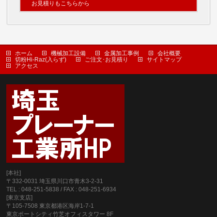
お見積りもこちらから
ホーム
機械加工設備
金属加工事例
会社概要
切粉Hi-Raz(入らず)
ご注文･お見積り
サイトマップ
アクセス
[本社]
〒332-0031 埼玉県川口市青木3-2-31
TEL : 048-251-5838 / FAX : 048-251-6934
[東京支店]
〒105-7508 東京都港区海岸1-7-1
東京ポートシティ竹芝オフィスタワー 8F