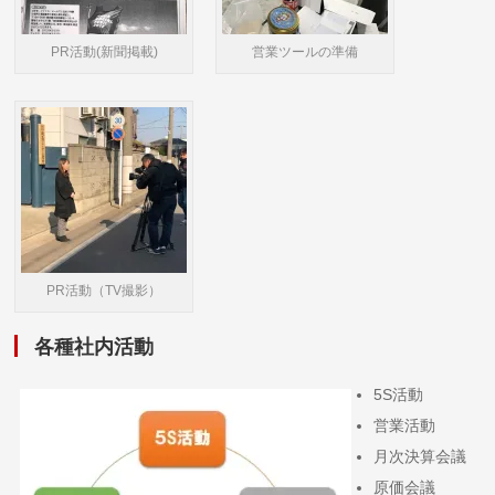
PR活動(新聞掲載)
営業ツールの準備
PR活動（TV撮影）
各種社内活動
5S活動
営業活動
月次決算会議
原価会議