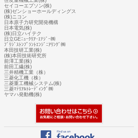
住友重機械工業(株)
セイコーエプソン(株)
(株)ゼンショーホールディングス
(株)ニコン
日本原子力研究開発機構
日本電気(株)
(株)日立ハイテク
日立GEﾆｭｰｸﾘｱ･ｴﾅｼﾞｰ㈱
ﾌﾞﾘｼﾞｽﾄﾝﾌﾟﾗﾝﾄｴﾝｼﾞﾆｱﾘﾝｸﾞ㈱
本田技研工業(株)
(株)本田技術研究所
前澤工業(株)
前田工繊(株)
三井精機工業（株）
三菱化工機（株）
三菱
重工
機械システム(株)
三菱ﾏﾃﾘｱﾙﾄﾚｰﾃﾞｨﾝｸﾞ㈱
ヤマハ
発動機(株)