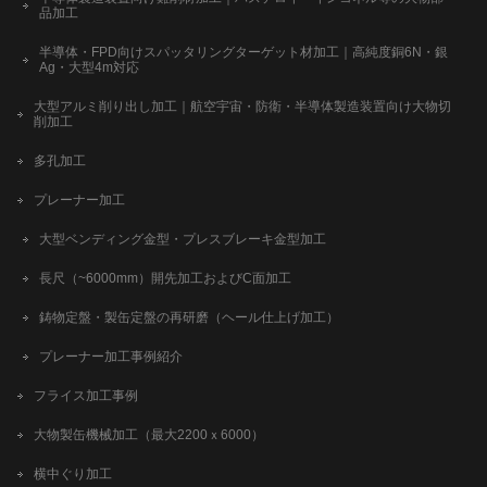
品加工
半導体・FPD向けスパッタリングターゲット材加工｜高純度銅6N・銀
Ag・大型4m対応
大型アルミ削り出し加工｜航空宇宙・防衛・半導体製造装置向け大物切
削加工
多孔加工
プレーナー加工
大型ベンディング金型・プレスブレーキ金型加工
長尺（~6000mm）開先加工およびC面加工
鋳物定盤・製缶定盤の再研磨（ヘール仕上げ加工）
プレーナー加工事例紹介
フライス加工事例
大物製缶機械加工（最大2200ｘ6000）
横中ぐり加工