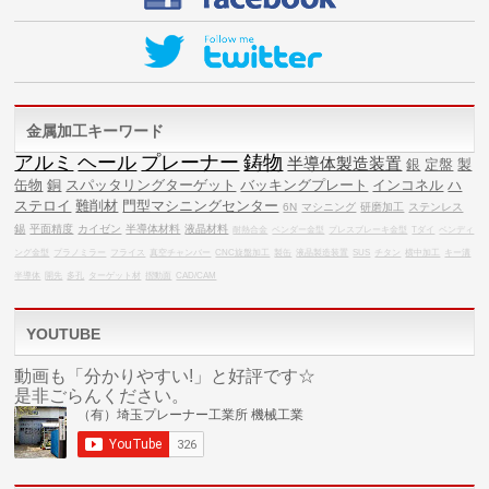
金属加工キーワード
アルミ
ヘール
プレーナー
鋳物
半導体製造装置
銀
定盤
製
缶物
銅
スパッタリングターゲット
バッキングプレート
インコネル
ハ
ステロイ
難削材
門型マシニングセンター
6N
マシニング
研磨加工
ステンレス
錫
平面精度
カイゼン
半導体材料
液晶材料
耐熱合金
ベンダー金型
プレスブレーキ金型
Tダイ
ベンディ
ング金型
プラノミラー
フライス
真空チャンバー
CNC旋盤加工
製缶
液晶製造装置
SUS
チタン
横中加工
キー溝
半導体
開先
多孔
ターゲット材
摺動面
CAD/CAM
YOUTUBE
動画も「分かりやすい!」と好評です☆
是非ごらんください。