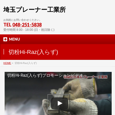
埼玉プレーナー工業所
お気軽にお問い合わせください。
TEL
048-251-5838
受付時間 8:00 - 18:00 (日・祝日除く)
MENU
切粉Hi-Raz(入らず)
HOME
»
切粉Hi-Raz(入らず)
切粉Hi-Raz(入らず)プロモーションビデオ