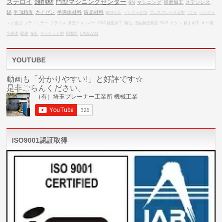
ステロイ
難削材
門型マシニングセンター
6N
マシニング
研磨加工
ステンレス
錫
平面精度
カイゼン
半導体材料
液晶材料
耐熱合金
ベンダー金型
プレスブレーキ金型
Tダイ
ベンディ
ング金型
プラノミラー
フライス
真空チャンバー
CNC旋盤加工
製缶
液晶製造装置
SUS
チタン
横中加工
キー溝
半導体
開先
多孔
ターゲット材
摺動面
CAD/CAM
YOUTUBE
動画も「分かりやすい!」と好評です☆
是非ごらんください。
ISO9001認証取得