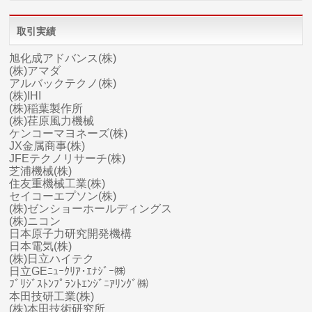
取引実績
旭化成アドバンス(株)
(株)アマダ
アルバックテクノ(株)
(株)IHI
(株)稲葉製作所
(株)荏原風力機械
ケンコーマヨネーズ(株)
JX金属商事(株)
JFEテクノリサーチ(株)
芝浦機械(株)
住友重機械工業(株)
セイコーエプソン(株)
(株)ゼンショーホールディングス
(株)ニコン
日本原子力研究開発機構
日本電気(株)
(株)日立ハイテク
日立GEﾆｭｰｸﾘｱ･ｴﾅｼﾞｰ㈱
ﾌﾞﾘｼﾞｽﾄﾝﾌﾟﾗﾝﾄｴﾝｼﾞﾆｱﾘﾝｸﾞ㈱
本田技研工業(株)
(株)本田技術研究所