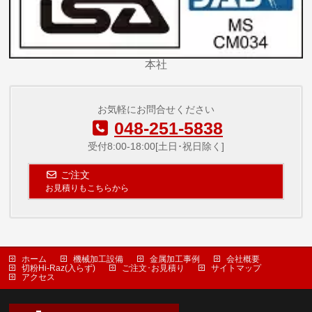
本社
お気軽にお問合せください
048-251-5838
受付8:00-18:00[土日･祝日除く]
ご注文
お見積りもこちらから
ホーム
機械加工設備
金属加工事例
会社概要
切粉Hi-Raz(入らず)
ご注文･お見積り
サイトマップ
アクセス