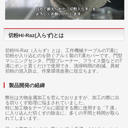
切粉Hi-Raz(入らず)とは
切粉Hi-Raz（入らず）とは、工作機械テーブルのT溝に
切粉が入り込むのを防ぐアルミ製のT溝カバーです。門型
マシニングセンタ、門型プレーナー、フライス盤などのT
溝にポンと置くだけで使用でき、清掃時間の削減、異材
切粉の混入防止、作業環境改善に役立ちます。
製品開発の経緯
弊社は大物金属加工を営んでおりますが、加工の際に出
る切りくず処理に悩まされていました。
特に加工物をテーブルに固定する際に使用する「T 溝」
に入り込んだ切くずの除去に、多くの手間と時間が取ら
れてしまいます。