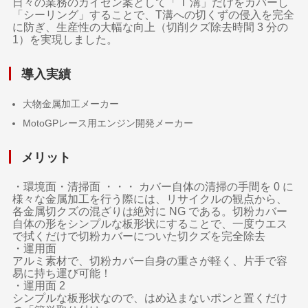
日々の業務のカイゼン案として「 T 溝」だけをカバーし
「シーリング」することで、T溝への切くずの侵入を完全
に防ぎ、生産性の大幅な向上（切削クズ除去時間 3 分の
1）を実現しました。
導入実績
大物金属加工メーカー
MotoGPレース用エンジン開発メーカー
メリット
・環境面・清掃面 ・・・ カバー自体の清掃の手間を 0 に
様々な金属加工を行う際には、リサイクルの観点から、
各金属切クズの混ざりは絶対に NG である。切粉カバー
自体の形をシンプルな板形状にすることで、一度ウエス
で拭くだけで切粉カバーについた切クズを完全除去
・運用面
アルミ素材で、切粉カバー自身の重さが軽く、片手で容
易に持ち運び可能！
・運用面 2
シンプルな板形状なので、はめ込まないポンと置くだけ