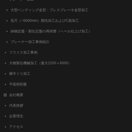
大型ベンディング金型・プレスブレーキ金型加工
長尺（~6000mm）開先加工およびC面加工
鋳物定盤・製缶定盤の再研磨（ヘール仕上げ加工）
プレーナー加工事例紹介
フライス加工事例
大物製缶機械加工（最大2200ｘ6000）
横中ぐり加工
平面研削盤
会社概要
代表挨拶
企業理念
アクセス