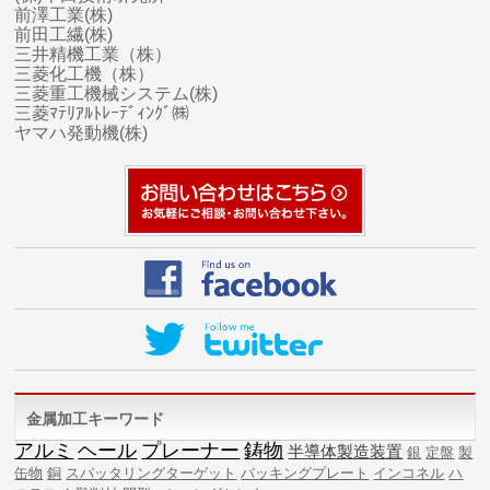
前澤工業(株)
前田工繊(株)
三井精機工業（株）
三菱化工機（株）
三菱
重工
機械システム(株)
三菱ﾏﾃﾘｱﾙﾄﾚｰﾃﾞｨﾝｸﾞ㈱
ヤマハ
発動機(株)
金属加工キーワード
アルミ
ヘール
プレーナー
鋳物
半導体製造装置
銀
定盤
製
缶物
銅
スパッタリングターゲット
バッキングプレート
インコネル
ハ