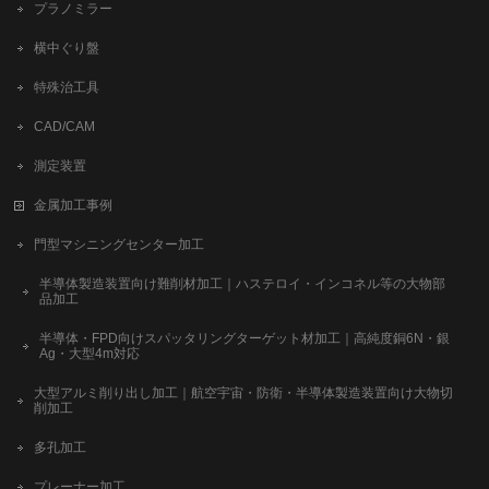
プラノミラー
横中ぐり盤
特殊治工具
CAD/CAM
測定装置
金属加工事例
門型マシニングセンター加工
半導体製造装置向け難削材加工｜ハステロイ・インコネル等の大物部
品加工
半導体・FPD向けスパッタリングターゲット材加工｜高純度銅6N・銀
Ag・大型4m対応
大型アルミ削り出し加工｜航空宇宙・防衛・半導体製造装置向け大物切
削加工
多孔加工
プレーナー加工