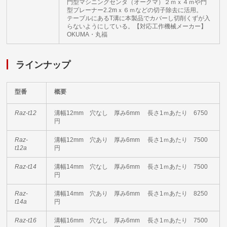
門型マシニングセンタ（オークマ）２ｍｘ４ｍや門
型プレーナー2.2mｘ６ｍなどの切子除去に活用。
テーブルにあるT溝に本製品でカバーし切削くずが入
らないようにしている。【対応工作機械メーカー】
OKUMA・丸福
ラインナップ
型番
概要
Raz-t12
溝幅12mm 穴なし 厚み6mm 長さ1ｍあたり 6750
円
Raz-
溝幅12mm 穴あり 厚み6mm 長さ1ｍあたり 7500
t12a
円
Raz-t14
溝幅14mm 穴なし 厚み6mm 長さ1ｍあたり 7500
円
Raz-
溝幅14mm 穴あり 厚み6mm 長さ1ｍあたり 8250
t14a
円
Raz-t16
溝幅16mm 穴なし 厚み6mm 長さ1ｍあたり 7500