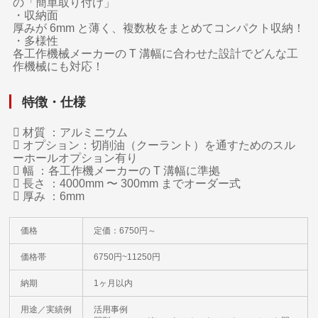
の「簡単取り付け」
・収納面
厚みが 6mm と薄く、複数枚をまとめてコンパクト収納！
・多様性
各工作機械メーカーの T 溝幅に合わせた設計でどんな工
作機械にも対応！
特徴・仕様
 材質 ：アルミニウム
 オプション：切削油（クーラント）を通すためのスル
ーホールオプション有り
 幅 ：各工作機メーカーの T 溝幅に準拠
 長さ ：4000mm 〜 300mm までオーダー式
 厚み ：6mm
価格
定価：6750円～
価格帯
6750円~11250円
納期
1ヶ月以内
用途／実績例
活用事例