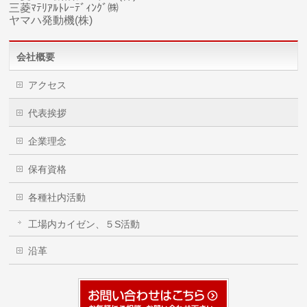
三菱ﾏﾃﾘｱﾙﾄﾚｰﾃﾞｨﾝｸﾞ㈱
ヤマハ
発動機(株)
会社概要
アクセス
代表挨拶
企業理念
保有資格
各種社内活動
工場内カイゼン、５S活動
沿革