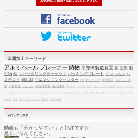
金属加工キーワード
アルミ
ヘール
プレーナー
鋳物
半導体製造装置
銀
定盤
製
缶物
銅
スパッタリングターゲット
バッキングプレート
インコネル
ハ
ステロイ
難削材
門型マシニングセンター
6N
マシニング
研磨加工
ステンレス
錫
平面精度
カイゼン
半導体材料
液晶材料
耐熱合金
ベンダー金型
プレスブレーキ金型
Tダイ
ベンディ
ング金型
プラノミラー
フライス
真空チャンバー
CNC旋盤加工
製缶
液晶製造装置
SUS
チタン
横中加工
キー溝
半導体
開先
多孔
ターゲット材
摺動面
CAD/CAM
YOUTUBE
動画も「分かりやすい!」と好評です☆
是非ごらんください。