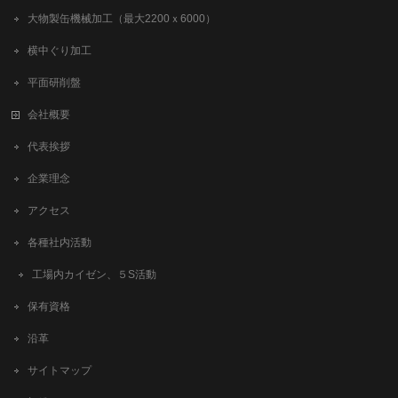
大物製缶機械加工（最大2200ｘ6000）
横中ぐり加工
平面研削盤
会社概要
代表挨拶
企業理念
アクセス
各種社内活動
工場内カイゼン、５S活動
保有資格
沿革
サイトマップ