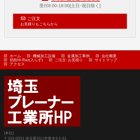
受付8:00-18:00[土日･祝日除く]
ご注文
お見積りもこちらから
ホーム
機械加工設備
金属加工事例
会社概要
切粉Hi-Raz(入らず)
ご注文･お見積り
サイトマップ
アクセス
[本社]
〒332-0031 埼玉県川口市青木3-2-31