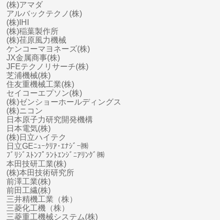
(株)アマダ
アルバックテクノ(株)
(株)IHI
(株)稲葉製作所
(株)荏原風力機械
ケンコーマヨネーズ(株)
JX金属商事(株)
JFEテクノリサーチ(株)
芝浦機械(株)
住友重機械工業(株)
セイコーエプソン(株)
(株)ゼンショーホールディングス
(株)ニコン
日本原子力研究開発機構
日本電気(株)
(株)日立ハイテク
日立GEﾆｭｰｸﾘｱ･ｴﾅｼﾞｰ㈱
ﾌﾞﾘｼﾞｽﾄﾝﾌﾟﾗﾝﾄｴﾝｼﾞﾆｱﾘﾝｸﾞ㈱
本田技研工業(株)
(株)本田技術研究所
前澤工業(株)
前田工繊(株)
三井精機工業（株）
三菱化工機（株）
三菱
重工
機械システム(株)