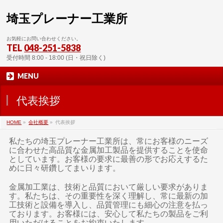
埼玉プレーナー工業所
お気軽にお問い合わせください。
TEL
048-251-5838
受付時間 8:00 - 18:00 (日・祝日除く)
MENU
代表挨拶
HOME
»
会社概要
»
代表挨拶
私たちの埼玉プレーナー工業所は、常にお客様のニーズ
に合わせた高品質な金属加工製品を提供することを使命
としています。お客様の要求に最善の形でお応えするた
めに日々研鑽してまいります。
金属加工業は、技術と品質において厳しい要求がありま
す。私たちは、その重要性を深く理解し、常に最新の加
工技術と設備を導入し、品質管理にも細心の注意を払っ
ております。お客様には、安心して私たちの製品をご利
用いただけることをお約束いたします。