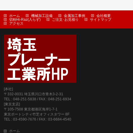
ホーム
機械加工設備
金属加工事例
会社概要
切粉Hi-Raz(入らず)
ご注文･お見積り
サイトマップ
アクセス
[本社]
〒332-0031 埼玉県川口市青木3-2-31
TEL : 048-251-5838 / FAX : 048-251-6934
[東京支店]
〒105-7508 東京都港区海岸1-7-1
東京ポートシティ竹芝オフィスタワー 8F
TEL : 03-4590-7676 / FAX : 03-6684-4540
ホーム