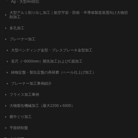
Ag・大型4m対応
大型アルミ削り出し加工｜航空宇宙・防衛・半導体製造装置向け大物切
削加工
多孔加工
プレーナー加工
大型ベンディング金型・プレスブレーキ金型加工
長尺（~6000mm）開先加工およびC面加工
鋳物定盤・製缶定盤の再研磨（ヘール仕上げ加工）
プレーナー加工事例紹介
フライス加工事例
大物製缶機械加工（最大2200ｘ6000）
横中ぐり加工
平面研削盤