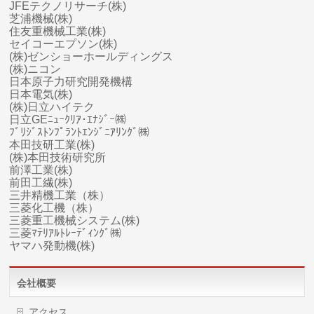
JFEテクノリサーチ(株)
芝浦機械(株)
住友重機械工業(株)
セイコーエプソン(株)
(株)ゼンショーホールディングス
(株)ニコン
日本原子力研究開発機構
日本電気(株)
(株)日立ハイテク
日立GEﾆｭｰｸﾘｱ･ｴﾅｼﾞｰ㈱
ﾌﾞﾘｼﾞｽﾄﾝﾌﾟﾗﾝﾄｴﾝｼﾞﾆｱﾘﾝｸﾞ㈱
本田技研工業(株)
(株)本田技術研究所
前澤工業(株)
前田工繊(株)
三井精機工業（株）
三菱化工機（株）
三菱
重工
機械システム(株)
三菱ﾏﾃﾘｱﾙﾄﾚｰﾃﾞｨﾝｸﾞ㈱
ヤマハ
発動機(株)
会社概要
アクセス