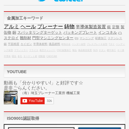
金属加工キーワード
アルミ
ヘール
プレーナー
鋳物
半導体製造装置
銀
定盤
製
缶物
銅
スパッタリングターゲット
バッキングプレート
インコネル
ハ
ステロイ
難削材
門型マシニングセンター
6N
マシニング
研磨加工
ステンレス
錫
平面精度
カイゼン
半導体材料
液晶材料
耐熱合金
ベンダー金型
プレスブレーキ金型
Tダイ
ベンディ
ング金型
プラノミラー
フライス
真空チャンバー
CNC旋盤加工
製缶
液晶製造装置
SUS
チタン
横中加工
キー溝
半導体
開先
多孔
ターゲット材
摺動面
CAD/CAM
YOUTUBE
動画も「分かりやすい!」と好評です☆
是非ごらんください。
ISO9001認証取得