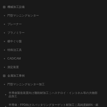
機械加工設備
門型マシニングセンター
プレーナー
プラノミラー
横中ぐり盤
特殊治工具
CAD/CAM
測定装置
金属加工事例
門型マシニングセンター加工
半導体製造装置向け難削材加工｜ハステロイ・インコネル等の大物部
品加工
半導体・FPD向けスパッタリングターゲット材加工｜高純度銅6N・銀