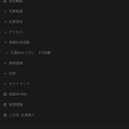
会社概要
代表挨拶
企業理念
アクセス
各種社内活動
工場内カイゼン、５S活動
保有資格
沿革
サイトマップ
切粉Hi-Raz
採用情報
ご注文･お見積り