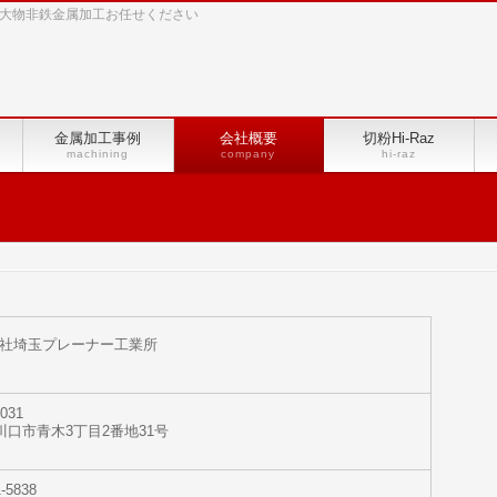
4等の大物非鉄金属加工お任せください
金属加工事例
会社概要
切粉Hi-Raz
machining
company
hi-raz
社埼玉プレーナー工業所
031
川口市青木3丁目2番地31号
1-5838