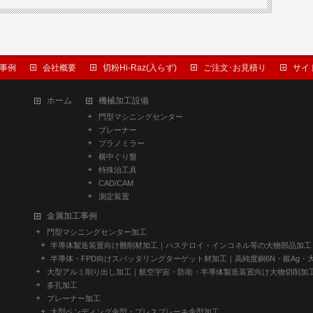
事例
会社概要
切粉Hi-Raz(入らず)
ご注文･お見積り
サイ
ホーム
機械加工設備
門型マシニングセンター
プレーナー
プラノミラー
横中ぐり盤
特殊治工具
CAD/CAM
測定装置
金属加工事例
門型マシニングセンター加工
半導体製造装置向け難削材加工｜ハステロイ・インコネル等の大物部品加工
半導体・FPD向けスパッタリングターゲット材加工｜高純度銅6N・銀Ag・
大型アルミ削り出し加工｜航空宇宙・防衛・半導体製造装置向け大物切削加
多孔加工
プレーナー加工
大型ベンディング金型・プレスブレーキ金型加工