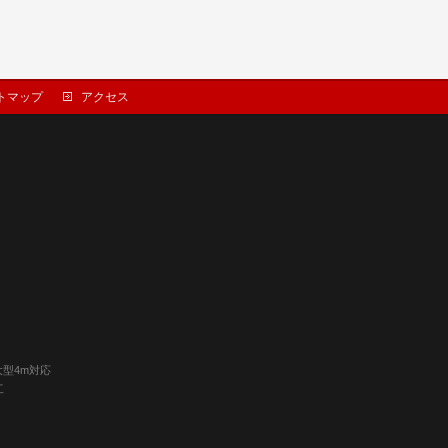
トマップ
アクセス
大型4m対応
工