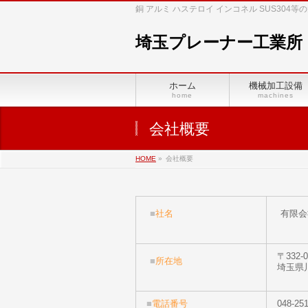
銅 アルミ ハステロイ インコネル SUS30
埼玉プレーナー工業所
ホーム
機械加工設備
home
machines
会社概要
HOME
»
会社概要
■
社名
有限会
〒332-0
■
所在地
埼玉県
■
電話番号
048-25