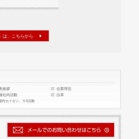
」は、こちらから
表挨拶
企業理念
種社内活動
沿革
場内カイゼン、５S活動