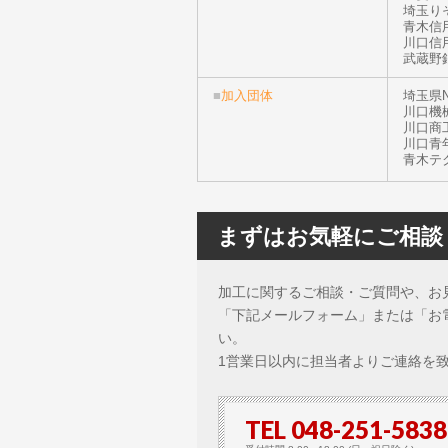
埼玉り
青木信
川口信
武蔵野
■
加入団体
埼玉県
川口機
川口商
川口青
青木テ
まずはお気軽にご相談
加工に関するご相談・ご質問や、お
「下記メールフォーム」または「お
い。
1営業日以内に担当者よりご連絡を
TEL 048-251-5838