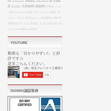
6N
マシニング
研磨加工
ステンレス
錫
平面精
度
カイゼン
半導体材料
液晶材料
耐熱合金
ベンダ
ー金型
プレスブレーキ金型
Tダイ
ベンディング金型
プラ
ノミラー
フライス
真空チャンバー
CNC旋盤加工
製缶
液
晶製造装置
SUS
チタン
横中加工
キー溝
半導体
開先
多孔
ターゲット材
摺動面
CAD/CAM
YOUTUBE
動画も「分かりやすい!」と好
評です☆
是非ごらんください。
ISO9001認証取得