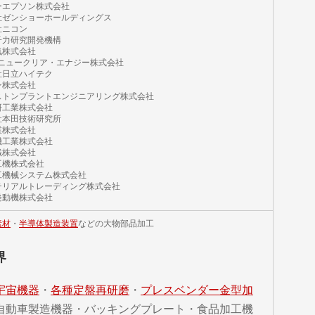
ーエプソン株式会社
社ゼンショーホールディングス
社ニコン
子力研究開発機構
気株式会社
Eニュークリア・エナジー株式会社
社日立ハイテク
ン株式会社
ストンプラントエンジニアリング株式会社
研工業株式会社
社本田技術研究所
業株式会社
機工業株式会社
繊株式会社
工機株式会社
工機械システム株式会社
テリアルトレーディング株式会社
発動機株式会社
素材
・
半導体製造装置
などの大物部品加工
界
宇宙機器
・
各種定盤再研磨
・
プレスベンダー金型加
自動車製造機器・バッキングプレート・食品加工機