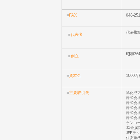
■
FAX
048-25
代表取
■
代表者
昭和36
■
創立
■
資本金
1000万
■
主要取引先
旭化成
株式会
株式会
株式会社I
株式会
株式会
ケンコ
JX金属
JFEテ
住友重