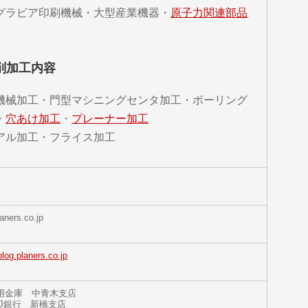
グラビア印刷機械・大型産業機器・
原子力関連部品
削加工内容
機械加工・門型マシニングセンタ加工・ボーリング
・
穴あけ加工
・
プレーナー加工
アル加工・フライス加工
aners.co.jp
blog.planers.co.jp
用金庫 中青木支店
FJ銀行 新橋支店