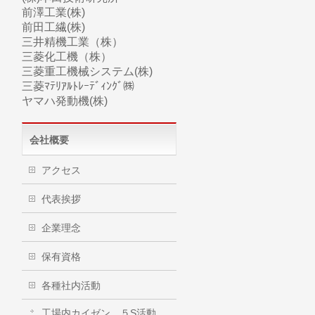
前澤工業(株)
前田工繊(株)
三井精機工業（株）
三菱化工機（株）
三菱
重工
機械システム(株)
三菱ﾏﾃﾘｱﾙﾄﾚｰﾃﾞｨﾝｸﾞ㈱
ヤマハ
発動機(株)
会社概要
アクセス
代表挨拶
企業理念
保有資格
各種社内活動
工場内カイゼン、５S活動