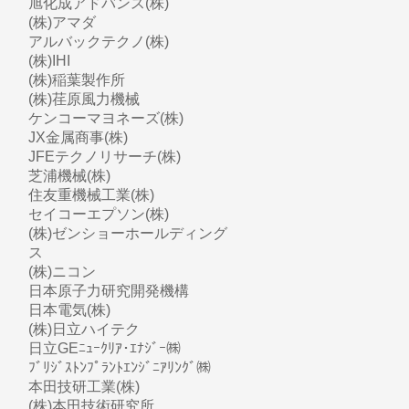
旭化成アドバンス(株)
(株)アマダ
アルバックテクノ(株)
(株)IHI
(株)稲葉製作所
(株)荏原風力機械
ケンコーマヨネーズ(株)
JX金属商事(株)
JFEテクノリサーチ(株)
芝浦機械(株)
住友重機械工業(株)
セイコーエプソン(株)
(株)ゼンショーホールディング
ス
(株)ニコン
日本原子力研究開発機構
日本電気(株)
(株)日立ハイテク
日立GEﾆｭｰｸﾘｱ･ｴﾅｼﾞｰ㈱
ﾌﾞﾘｼﾞｽﾄﾝﾌﾟﾗﾝﾄｴﾝｼﾞﾆｱﾘﾝｸﾞ㈱
本田技研工業(株)
(株)本田技術研究所