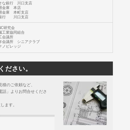
そな銀行 川口支店
用金庫 本店
用金庫 本町支店
銀行 川口支店
NC研究会
械工業協同組合
工会議所
年会議所 シニアクラブ
クノビレッジ
ください。
見積のご依頼など、
電話」よりお問合せくださ
致します。