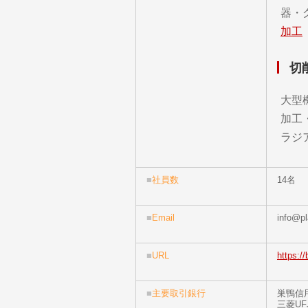
器・
加工
切
大型
加工
ラジ
■
社員数
14名
■
Email
info@pl
■
URL
https://
■
主要取引銀行
巣鴨信
三菱U