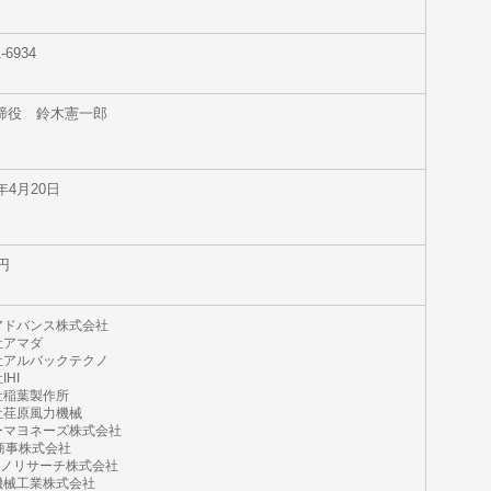
1-6934
締役 鈴木憲一郎
年4月20日
円
アドバンス株式会社
社アマダ
社アルバックテクノ
HI
社稲葉製作所
社荏原風力機械
ーマヨネーズ株式会社
商事株式会社
クノリサーチ株式会社
機械工業株式会社