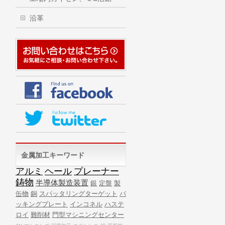
沿革
金属加工キーワード
アルミ
ヘール
プレーナー
鋳物
半導体製造装置
銀
定盤
製
缶物
銅
スパッタリングターゲット
バ
ッキングプレート
インコネル
ハステ
ロイ
難削材
門型マシニングセンター