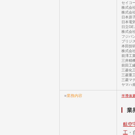
セイコ
株式会
株式会
日本原
日本電
日立G
株式会
フジパ
ブリジ
本田技
株式会
前澤工
三井精
前田工
三菱化
三菱重
三菱マ
ヤマハ
■
業務内容
半導体
業
航空
工
・