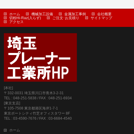
ホーム
機械加工設備
金属加工事例
会社概要
切粉Hi-Raz(入らず)
ご注文･お見積り
サイトマップ
アクセス
[本社]
〒332-0031 埼玉県川口市青木3-2-31
TEL : 048-251-5838 / FAX : 048-251-6934
[東京支店]
〒105-7508 東京都港区海岸1-7-1
東京ポートシティ竹芝オフィスタワー 8F
TEL : 03-4590-7676 / FAX : 03-6684-4540
ホーム