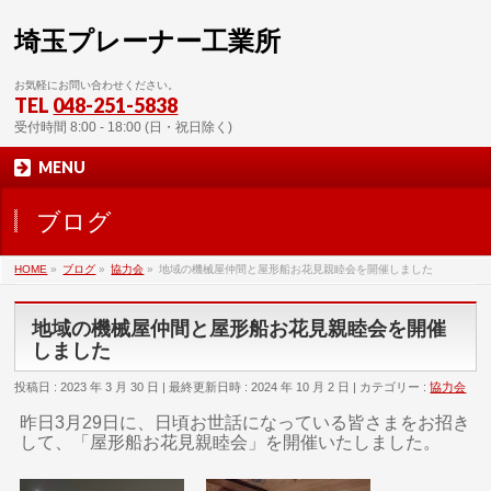
埼玉プレーナー工業所
お気軽にお問い合わせください。
TEL
048-251-5838
受付時間 8:00 - 18:00 (日・祝日除く)
MENU
ブログ
HOME
»
ブログ
»
協力会
»
地域の機械屋仲間と屋形船お花見親睦会を開催しました
地域の機械屋仲間と屋形船お花見親睦会を開催
しました
投稿日 : 2023 年 3 月 30 日
最終更新日時 : 2024 年 10 月 2 日
カテゴリー :
協力会
昨日3月29日に、日頃お世話になっている皆さまをお招き
して、「屋形船お花見親睦会」を開催いたしました。