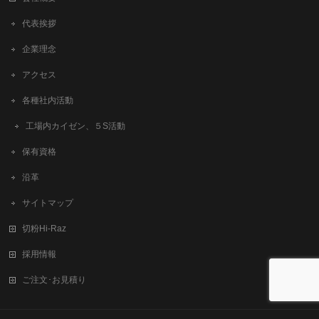
代表挨拶
企業理念
アクセス
各種社内活動
工場内カイゼン、５S活動
保有資格
沿革
サイトマップ
切粉Hi-Raz
採用情報
ご注文･お見積り