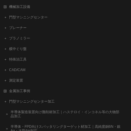
機械加工設備
門型マシニングセンター
プレーナー
プラノミラー
横中ぐり盤
特殊治工具
CAD/CAM
測定装置
金属加工事例
門型マシニングセンター加工
半導体製造装置向け難削材加工｜ハステロイ・インコネル等の大物部
品加工
半導体・FPD向けスパッタリングターゲット材加工｜高純度銅6N・銀
Ag・大型4m対応