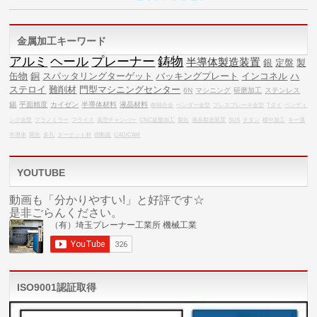
金属加工キーワード
アルミ
ヘール
プレーナー
鋳物
半導体製造装置
銀
定盤
製
缶物
銅
スパッタリングターゲット
バッキングプレート
インコネル
ハ
ステロイ
難削材
門型マシニングセンター
6N
マシニング
研磨加工
ステンレス
錫
平面精度
カイゼン
半導体材料
液晶材料
耐熱合金
ベンダー金型
プレスブレーキ金型
Tダイ
ベンディ
ング金型
プラノミラー
フライス
真空チャンバー
CNC旋盤加工
製缶
液晶製造装置
SUS
チタン
横中加工
キー溝
半導体
開先
多孔
ターゲット材
摺動面
CAD/CAM
YOUTUBE
動画も「分かりやすい!」と好評です☆
是非ごらんください。
ISO9001認証取得