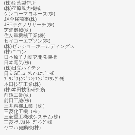
(株)稲葉製作所
(株)荏原風力機械
ケンコーマヨネーズ(株)
JX金属商事(株)
JFEテクノリサーチ(株)
芝浦機械(株)
住友重機械工業(株)
セイコーエプソン(株)
(株)ゼンショーホールディングス
(株)ニコン
日本原子力研究開発機構
日本電気(株)
(株)日立ハイテク
日立GEﾆｭｰｸﾘｱ･ｴﾅｼﾞｰ㈱
ﾌﾞﾘｼﾞｽﾄﾝﾌﾟﾗﾝﾄｴﾝｼﾞﾆｱﾘﾝｸﾞ㈱
本田技研工業(株)
(株)本田技術研究所
前澤工業(株)
前田工繊(株)
三井精機工業（株）
三菱化工機（株）
三菱
重工
機械システム(株)
三菱ﾏﾃﾘｱﾙﾄﾚｰﾃﾞｨﾝｸﾞ㈱
ヤマハ
発動機(株)