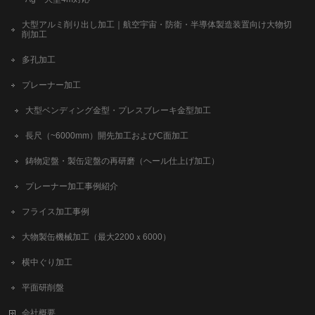
大型アルミ削り出し加工｜航空宇宙・防衛・半導体製造装置向け大物切
削加工
多孔加工
プレーナー加工
大型ベンディング金型・プレスブレーキ金型加工
長尺（~6000mm）開先加工およびC面加工
鋳物定盤・製缶定盤の再研磨（ヘール仕上げ加工）
プレーナー加工事例紹介
フライス加工事例
大物製缶機械加工（最大2200ｘ6000）
横中ぐり加工
平面研削盤
会社概要