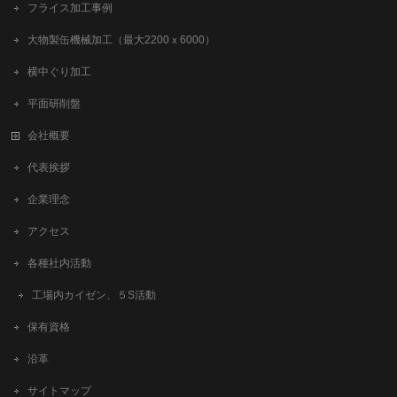
フライス加工事例
大物製缶機械加工（最大2200ｘ6000）
横中ぐり加工
平面研削盤
会社概要
代表挨拶
企業理念
アクセス
各種社内活動
工場内カイゼン、５S活動
保有資格
沿革
サイトマップ