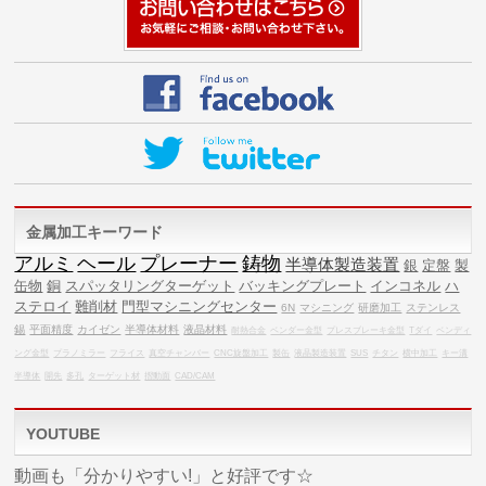
金属加工キーワード
アルミ
ヘール
プレーナー
鋳物
半導体製造装置
銀
定盤
製
缶物
銅
スパッタリングターゲット
バッキングプレート
インコネル
ハ
ステロイ
難削材
門型マシニングセンター
6N
マシニング
研磨加工
ステンレス
錫
平面精度
カイゼン
半導体材料
液晶材料
耐熱合金
ベンダー金型
プレスブレーキ金型
Tダイ
ベンディ
ング金型
プラノミラー
フライス
真空チャンバー
CNC旋盤加工
製缶
液晶製造装置
SUS
チタン
横中加工
キー溝
半導体
開先
多孔
ターゲット材
摺動面
CAD/CAM
YOUTUBE
動画も「分かりやすい!」と好評です☆