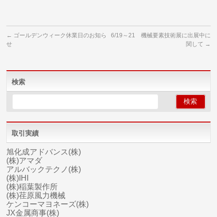
←
ゴールデンウィーク休業日のお知ら
6/19～21 機械要素技術展に出展中に
せ
関して
→
検索
取引実績
旭化成アドバンス(株)
(株)アマダ
アルバックテクノ(株)
(株)IHI
(株)稲葉製作所
(株)荏原風力機械
ケンコーマヨネーズ(株)
JX金属商事(株)