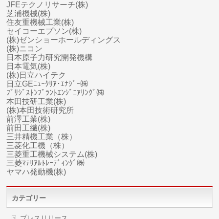
JFEテクノリサーチ(株)
芝浦機械(株)
住友重機械工業(株)
セイコーエプソン(株)
(株)ゼンショーホールディングス
(株)ニコン
日本原子力研究開発機構
日本電気(株)
(株)日立ハイテク
日立GEﾆｭｰｸﾘｱ･ｴﾅｼﾞｰ㈱
ﾌﾞﾘｼﾞｽﾄﾝﾌﾟﾗﾝﾄｴﾝｼﾞﾆｱﾘﾝｸﾞ㈱
本田技研工業(株)
(株)本田技術研究所
前澤工業(株)
前田工繊(株)
三井精機工業（株）
三菱化工機（株）
三菱
重工
機械システム(株)
三菱ﾏﾃﾘｱﾙﾄﾚｰﾃﾞｨﾝｸﾞ㈱
ヤマハ
発動機(株)
カテゴリー
プレスリリース