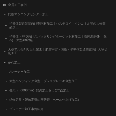
金属加工事例
門型マシニングセンター加工
半導体製造装置向け難削材加工｜ハステロイ・インコネル等の大物部
品加工
半導体・FPD向けスパッタリングターゲット材加工｜高純度銅6N・銀
Ag・大型4m対応
大型アルミ削り出し加工｜航空宇宙・防衛・半導体製造装置向け大物切
削加工
多孔加工
プレーナー加工
大型ベンディング金型・プレスブレーキ金型加工
長尺（~6000mm）開先加工およびC面加工
鋳物定盤・製缶定盤の再研磨（ヘール仕上げ加工）
プレーナー加工事例紹介