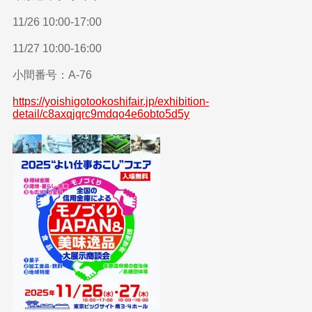
11/26 10:00-17:00
11/27 10:00-16:00
小間番号：A-76
https://yoishigotookoshifair.jp/exhibition-
detail/c8axqjqrc9mdqo4e6obto5d5y