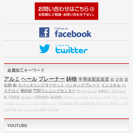
金属加工キーワード
アルミ
ヘール
プレーナー
鋳物
半導体製造装置
銀
定盤
製
缶物
銅
スパッタリングターゲット
バッキングプレート
インコネル
ハ
ステロイ
難削材
門型マシニングセンター
6N
マシニング
研磨加工
ステンレス
錫
平面精度
カイゼン
半導体材料
液晶材料
耐熱合金
ベンダー金型
プレスブレーキ金型
Tダイ
ベンディ
ング金型
プラノミラー
フライス
真空チャンバー
CNC旋盤加工
製缶
液晶製造装置
SUS
チタン
横中加工
キー溝
半導体
開先
多孔
ターゲット材
摺動面
CAD/CAM
YOUTUBE