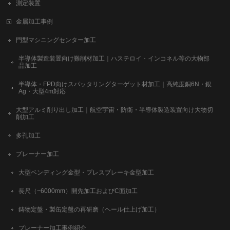
測定装置
金属加工事例
門型マシニングセンター加工
半導体製造装置向け難削材加工｜ハステロイ・インコネル等の大物部
品加工
半導体・FPD向けスパッタリングターゲット材加工｜高純度銅6N・銀
Ag・大型4m対応
大型アルミ削り出し加工｜航空宇宙・防衛・半導体製造装置向け大物切
削加工
多孔加工
プレーナー加工
大型ベンディング金型・プレスブレーキ金型加工
長尺（~6000mm）開先加工およびC面加工
鋳物定盤・製缶定盤の再研磨（ヘール仕上げ加工）
プレーナー加工事例紹介