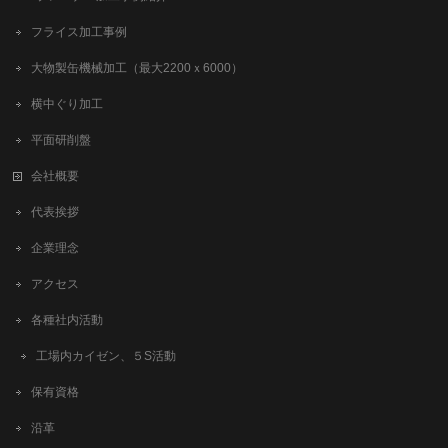
フライス加工事例
大物製缶機械加工（最大2200ｘ6000）
横中ぐり加工
平面研削盤
会社概要
代表挨拶
企業理念
アクセス
各種社内活動
工場内カイゼン、５S活動
保有資格
沿革