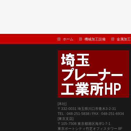
ホーム
機械加工設備
金属加工
[本社]
〒332-0031 埼玉県川口市青木3-2-31
TEL : 048-251-5838 / FAX : 048-251-6934
[東京支店]
〒105-7508 東京都港区海岸1-7-1
東京ポートシティ竹芝オフィスタワー 8F