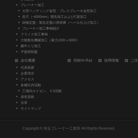
プレーナー加工
大型ベンディング金型・プレスブレーキ金型加工
長尺（~6000mm）開先加工およびC面加工
鋳物定盤・製缶定盤の再研磨（ヘール仕上げ加工）
プレーナー加工事例紹介
フライス加工事例
大物製缶機械加工（最大2200ｘ6000）
横中ぐり加工
平面研削盤
会社概要
切粉Hi-Raz
採用情報
ご注
代表挨拶
企業理念
アクセス
各種社内活動
工場内カイゼン、５S活動
保有資格
沿革
サイトマップ
Copyright ©
埼玉プレーナー工業所
All Rights Reserved.