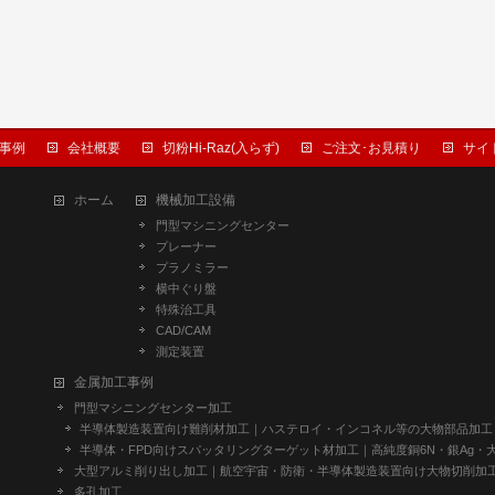
事例
会社概要
切粉Hi-Raz(入らず)
ご注文･お見積り
サイ
ホーム
機械加工設備
門型マシニングセンター
プレーナー
プラノミラー
横中ぐり盤
特殊治工具
CAD/CAM
測定装置
金属加工事例
門型マシニングセンター加工
半導体製造装置向け難削材加工｜ハステロイ・インコネル等の大物部品加工
半導体・FPD向けスパッタリングターゲット材加工｜高純度銅6N・銀Ag・
大型アルミ削り出し加工｜航空宇宙・防衛・半導体製造装置向け大物切削加
多孔加工