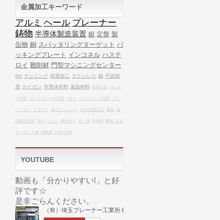
金属加工キーワード
アルミ
ヘール
プレーナー
鋳物
半導体製造装置
銀
定盤
製
缶物
銅
スパッタリングターゲット
バ
ッキングプレート
インコネル
ハステ
ロイ
難削材
門型マシニングセンター
6N
マシニング
研磨加工
ステンレス
錫
平面精
度
カイゼン
半導体材料
液晶材料
耐熱合金
ベンダ
ー金型
プレスブレーキ金型
Tダイ
ベンディング金型
プラ
ノミラー
フライス
真空チャンバー
CNC旋盤加工
製缶
液
晶製造装置
SUS
チタン
横中加工
キー溝
半導体
開先
多孔
ターゲット材
摺動面
CAD/CAM
YOUTUBE
動画も「分かりやすい!」と好
評です☆
是非ごらんください。