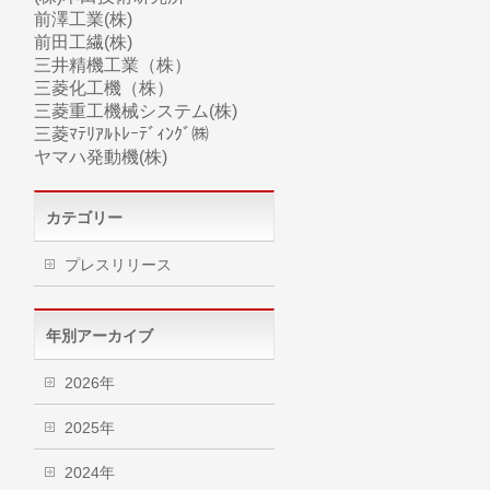
前澤工業(株)
前田工繊(株)
三井精機工業（株）
三菱化工機（株）
三菱
重工
機械システム(株)
三菱ﾏﾃﾘｱﾙﾄﾚｰﾃﾞｨﾝｸﾞ㈱
ヤマハ
発動機(株)
カテゴリー
プレスリリース
年別アーカイブ
2026年
2025年
2024年