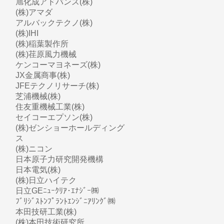
旭化成アドバンス(株)
(株)アマダ
アルバックテクノ(株)
(株)IHI
(株)稲葉製作所
(株)荏原風力機械
ケンコーマヨネーズ(株)
JX金属商事(株)
JFEテクノリサーチ(株)
芝浦機械(株)
住友重機械工業(株)
セイコーエプソン(株)
(株)ゼンショーホールディング
ス
(株)ニコン
日本原子力研究開発機構
日本電気(株)
(株)日立ハイテク
日立GEﾆｭｰｸﾘｱ･ｴﾅｼﾞｰ㈱
ﾌﾞﾘｼﾞｽﾄﾝﾌﾟﾗﾝﾄｴﾝｼﾞﾆｱﾘﾝｸﾞ㈱
本田技研工業(株)
(株)本田技術研究所