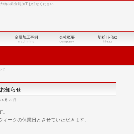
4等の大物非鉄金属加工お任せください
金属加工事例
会社概要
切粉Hi-Raz
machining
company
hi-raz
らせ
お知らせ
4 月 22 日
す。
ウィークの休業日とさせていただきます。