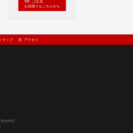
ご注文
お見積りもこちらから
トマップ
アクセス
大型4m対応
工