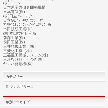
(株)ニコン
日本原子力研究開発機構
日本電気(株)
(株)日立ハイテク
日立GEﾆｭｰｸﾘｱ･ｴﾅｼﾞｰ㈱
ﾌﾞﾘｼﾞｽﾄﾝﾌﾟﾗﾝﾄｴﾝｼﾞﾆｱﾘﾝｸﾞ㈱
本田技研工業(株)
(株)本田技術研究所
前澤工業(株)
前田工繊(株)
三井精機工業（株）
三菱化工機（株）
三菱
重工
機械システム(株)
三菱ﾏﾃﾘｱﾙﾄﾚｰﾃﾞｨﾝｸﾞ㈱
ヤマハ
発動機(株)
カテゴリー
プレスリリース
年別アーカイブ