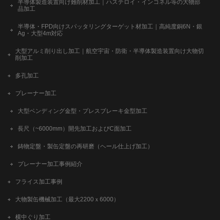
半導体製造装置向け難削材加工｜ハステロイ・インコネル等の大物部
品加工
半導体・FPD向けスパッタリングターゲット材加工｜高純度銅6N・銀
Ag・大型4m対応
大型アルミ削り出し加工｜航空宇宙・防衛・半導体製造装置向け大物切
削加工
多孔加工
プレーナー加工
大型ベンディング金型・プレスブレーキ金型加工
長尺（~6000mm）開先加工およびC面加工
鋳物定盤・製缶定盤の再研磨（ヘール仕上げ加工）
プレーナー加工事例紹介
フライス加工事例
大物製缶機械加工（最大2200ｘ6000）
横中ぐり加工