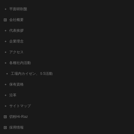
平面研削盤
会社概要
代表挨拶
企業理念
アクセス
各種社内活動
工場内カイゼン、５S活動
保有資格
沿革
サイトマップ
切粉Hi-Raz
採用情報