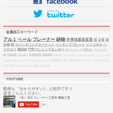
金属加工キーワード
アルミ
ヘール
プレーナー
鋳物
半導体製造装置
銀
定盤
製
缶物
銅
スパッタリングターゲット
バッキングプレート
インコネル
ハ
ステロイ
難削材
門型マシニングセンター
6N
マシニング
研磨加工
ステンレス
錫
平面精度
カイゼン
半導体材料
液晶材料
耐熱合金
ベンダー金型
プレスブレーキ金型
Tダイ
ベンディ
ング金型
プラノミラー
フライス
真空チャンバー
CNC旋盤加工
製缶
液晶製造装置
SUS
チタン
横中加工
キー溝
半導体
開先
多孔
ターゲット材
摺動面
CAD/CAM
YOUTUBE
動画も「分かりやすい!」と好評です☆
是非ごらんください。