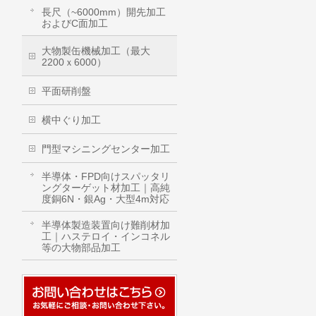
長尺（~6000mm）開先加工
およびC面加工
大物製缶機械加工（最大
2200ｘ6000）
平面研削盤
横中ぐり加工
門型マシニングセンター加工
半導体・FPD向けスパッタリ
ングターゲット材加工｜高純
度銅6N・銀Ag・大型4m対応
半導体製造装置向け難削材加
工｜ハステロイ・インコネル
等の大物部品加工