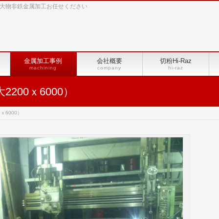
4等の大物非鉄金属加工お任せください
金属加工事例
会社概要
切粉Hi-Raz
machining
company
hi-raz
200ｘ6000）
ｘ6000）