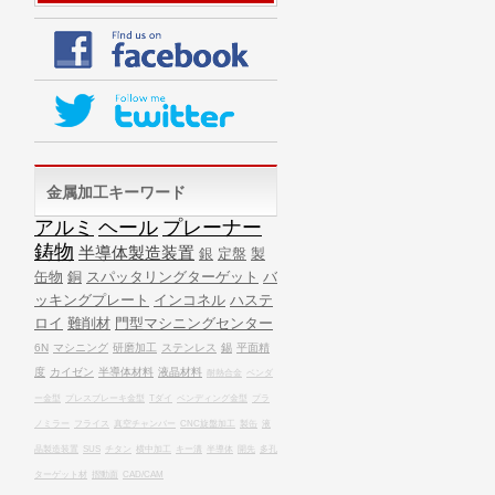
金属加工キーワード
アルミ
ヘール
プレーナー
鋳物
半導体製造装置
銀
定盤
製
缶物
銅
スパッタリングターゲット
バ
ッキングプレート
インコネル
ハステ
ロイ
難削材
門型マシニングセンター
6N
マシニング
研磨加工
ステンレス
錫
平面精
度
カイゼン
半導体材料
液晶材料
耐熱合金
ベンダ
ー金型
プレスブレーキ金型
Tダイ
ベンディング金型
プラ
ノミラー
フライス
真空チャンバー
CNC旋盤加工
製缶
液
晶製造装置
SUS
チタン
横中加工
キー溝
半導体
開先
多孔
ターゲット材
摺動面
CAD/CAM