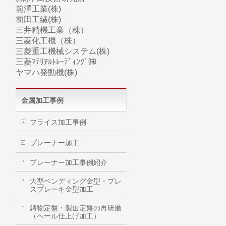
前澤工業(株)
前田工繊(株)
三井精機工業（株）
三菱化工機（株）
三菱
重工
機械システム(株)
三菱ﾏﾃﾘｱﾙﾄﾚｰﾃﾞｨﾝｸﾞ㈱
ヤマハ
発動機(株)
金属加工事例
フライス加工事例
プレーナー加工
プレーナー加工事例紹介
大型ベンディング金型・プレ
スブレーキ金型加工
鋳物定盤・製缶定盤の再研磨
（ヘール仕上げ加工）