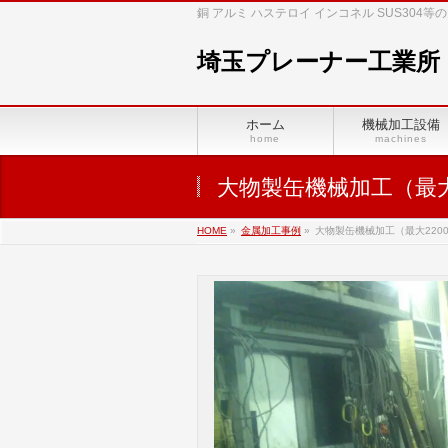
銅 アルミ ハステロイ インコネル SUS30
埼玉プレーナー工業所
ホーム
機械加工設備
home
machines
大物製缶機械加工（最大2
HOME
»
金属加工事例
»
大物製缶機械加工（最大2200