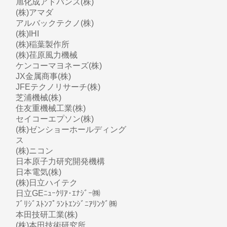
旭化成アドバンス(株)
(株)アマダ
アルバックテクノ(株)
(株)IHI
(株)稲葉製作所
(株)荏原風力機械
ケンコーマヨネーズ(株)
JX金属商事(株)
JFEテクノリサーチ(株)
芝浦機械(株)
住友重機械工業(株)
セイコーエプソン(株)
(株)ゼンショーホールディング
ス
(株)ニコン
日本原子力研究開発機構
日本電気(株)
(株)日立ハイテク
日立GEﾆｭｰｸﾘｱ･ｴﾅｼﾞｰ㈱
ﾌﾞﾘｼﾞｽﾄﾝﾌﾟﾗﾝﾄｴﾝｼﾞﾆｱﾘﾝｸﾞ㈱
本田技研工業(株)
(株)本田技術研究所