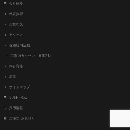
会社概要
代表挨拶
企業理念
アクセス
各種社内活動
工場内カイゼン、５S活動
保有資格
沿革
サイトマップ
切粉Hi-Raz
採用情報
ご注文･お見積り