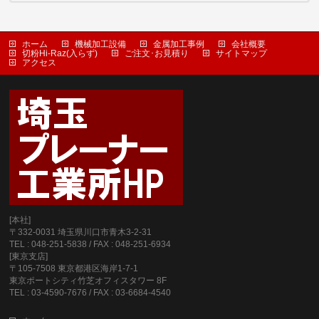
ホーム
機械加工設備
金属加工事例
会社概要
切粉Hi-Raz(入らず)
ご注文･お見積り
サイトマップ
アクセス
[本社]
〒332-0031 埼玉県川口市青木3-2-31
TEL : 048-251-5838 / FAX : 048-251-6934
[東京支店]
〒105-7508 東京都港区海岸1-7-1
東京ポートシティ竹芝オフィスタワー 8F
TEL : 03-4590-7676 / FAX : 03-6684-4540