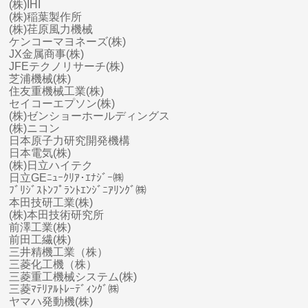
(株)IHI
(株)稲葉製作所
(株)荏原風力機械
ケンコーマヨネーズ(株)
JX金属商事(株)
JFEテクノリサーチ(株)
芝浦機械(株)
住友重機械工業(株)
セイコーエプソン(株)
(株)ゼンショーホールディングス
(株)ニコン
日本原子力研究開発機構
日本電気(株)
(株)日立ハイテク
日立GEﾆｭｰｸﾘｱ･ｴﾅｼﾞｰ㈱
ﾌﾞﾘｼﾞｽﾄﾝﾌﾟﾗﾝﾄｴﾝｼﾞﾆｱﾘﾝｸﾞ㈱
本田技研工業(株)
(株)本田技術研究所
前澤工業(株)
前田工繊(株)
三井精機工業（株）
三菱化工機（株）
三菱
重工
機械システム(株)
三菱ﾏﾃﾘｱﾙﾄﾚｰﾃﾞｨﾝｸﾞ㈱
ヤマハ
発動機(株)