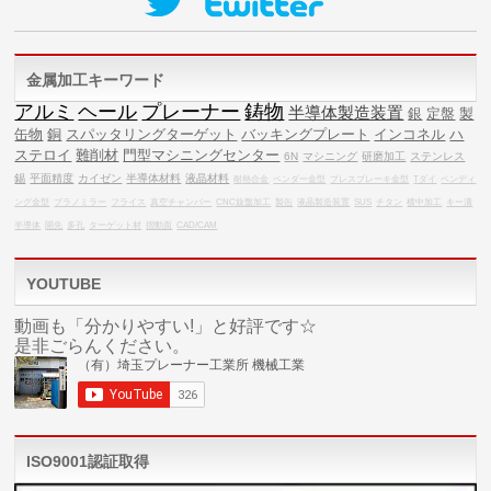
金属加工キーワード
アルミ
ヘール
プレーナー
鋳物
半導体製造装置
銀
定盤
製
缶物
銅
スパッタリングターゲット
バッキングプレート
インコネル
ハ
ステロイ
難削材
門型マシニングセンター
6N
マシニング
研磨加工
ステンレス
錫
平面精度
カイゼン
半導体材料
液晶材料
耐熱合金
ベンダー金型
プレスブレーキ金型
Tダイ
ベンディ
ング金型
プラノミラー
フライス
真空チャンバー
CNC旋盤加工
製缶
液晶製造装置
SUS
チタン
横中加工
キー溝
半導体
開先
多孔
ターゲット材
摺動面
CAD/CAM
YOUTUBE
動画も「分かりやすい!」と好評です☆
是非ごらんください。
ISO9001認証取得