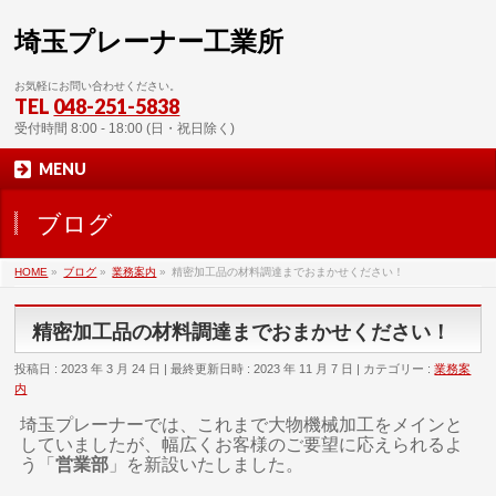
埼玉プレーナー工業所
お気軽にお問い合わせください。
TEL
048-251-5838
受付時間 8:00 - 18:00 (日・祝日除く)
MENU
ブログ
HOME
»
ブログ
»
業務案内
»
精密加工品の材料調達までおまかせください！
精密加工品の材料調達までおまかせください！
投稿日 : 2023 年 3 月 24 日
最終更新日時 : 2023 年 11 月 7 日
カテゴリー :
業務案
内
埼玉プレーナーでは、これまで大物機械加工をメインと
していましたが、幅広くお客様のご要望に応えられるよ
う「
営業部
」を新設いたしました。