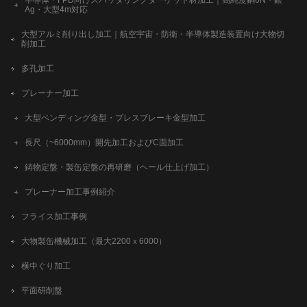
半導体・FPD向けスパッタリングターゲット材加工｜高純度銅6N・銀
Ag・大型4m対応
大型アルミ削り出し加工｜航空宇宙・防衛・半導体製造装置向け大物切
削加工
多孔加工
プレーナー加工
大型ベンディング金型・プレスブレーキ金型加工
長尺（~6000mm）開先加工およびC面加工
鋳物定盤・製缶定盤の再研磨（ヘール仕上げ加工）
プレーナー加工事例紹介
フライス加工事例
大物製缶機械加工（最大2200ｘ6000）
横中ぐり加工
平面研削盤