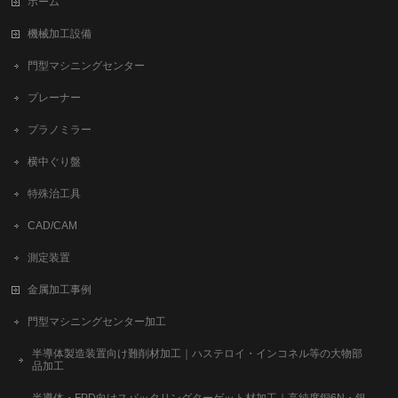
ホーム
機械加工設備
門型マシニングセンター
プレーナー
プラノミラー
横中ぐり盤
特殊治工具
CAD/CAM
測定装置
金属加工事例
門型マシニングセンター加工
半導体製造装置向け難削材加工｜ハステロイ・インコネル等の大物部
品加工