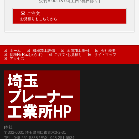
受付8:00-18:00[土日･祝日除く]
ご注文
お見積りもこちらから
ホーム
機械加工設備
金属加工事例
会社概要
切粉Hi-Raz(入らず)
ご注文･お見積り
サイトマップ
アクセス
[本社]
〒332-0031 埼玉県川口市青木3-2-31
TEL : 048-251-5838 / FAX : 048-251-6934