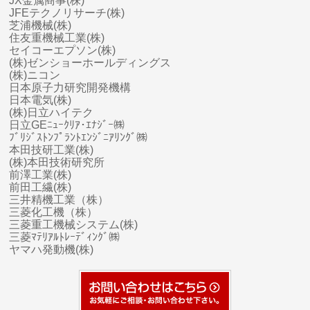
JX金属商事(株)
JFEテクノリサーチ(株)
芝浦機械(株)
住友重機械工業(株)
セイコーエプソン(株)
(株)ゼンショーホールディングス
(株)ニコン
日本原子力研究開発機構
日本電気(株)
(株)日立ハイテク
日立GEﾆｭｰｸﾘｱ･ｴﾅｼﾞｰ㈱
ﾌﾞﾘｼﾞｽﾄﾝﾌﾟﾗﾝﾄｴﾝｼﾞﾆｱﾘﾝｸﾞ㈱
本田技研工業(株)
(株)本田技術研究所
前澤工業(株)
前田工繊(株)
三井精機工業（株）
三菱化工機（株）
三菱
重工
機械システム(株)
三菱ﾏﾃﾘｱﾙﾄﾚｰﾃﾞｨﾝｸﾞ㈱
ヤマハ
発動機(株)