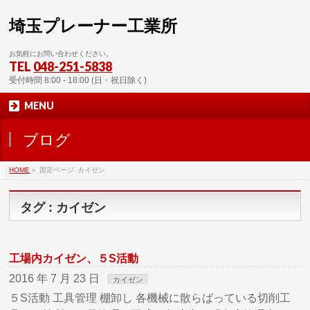
埼玉プレーナー工業所
お気軽にお問い合わせください。
TEL
048-251-5838
受付時間 8:00 - 18:00 (日・祝日除く)
MENU
ブログ
HOME
»
固定ページ
カイゼン
タグ : カイゼン
工場内カイゼン、５S活動
2016 年 7 月 23 日
カイゼン
５S活動 工具管理 棚卸し 各機械に散らばっている切削工