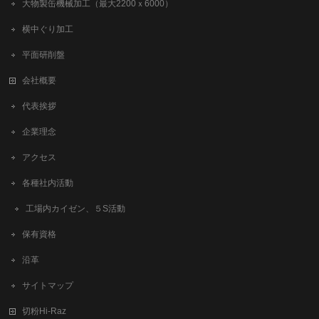
大物製缶機械加工（最大2200ｘ6000）
横中ぐり加工
平面研削盤
会社概要
代表挨拶
企業理念
アクセス
各種社内活動
工場内カイゼン、５S活動
保有資格
沿革
サイトマップ
切粉Hi-Raz