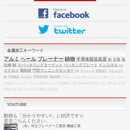
金属加工キーワード
アルミ
ヘール
プレーナー
鋳物
半導体製造装置
銀
定盤
製
缶物
銅
スパッタリングターゲット
バッキングプレート
インコネル
ハ
ステロイ
難削材
門型マシニングセンター
6N
マシニング
研磨加工
ステンレス
錫
平面精度
カイゼン
半導体材料
液晶材料
耐熱合金
ベンダー金型
プレスブレーキ金型
Tダイ
ベンディ
ング金型
プラノミラー
フライス
真空チャンバー
CNC旋盤加工
製缶
液晶製造装置
SUS
チタン
横中加工
キー溝
半導体
開先
多孔
ターゲット材
摺動面
CAD/CAM
YOUTUBE
動画も「分かりやすい!」と好評です☆
是非ごらんください。