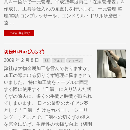
具を一箇所で一元管理。平成28年度内に「在庫管理表」を
作成し、工具等仕入れの見直しを行います。 一元管理 整
理/整頓 コンプレッサーや、エンドミル・ドリル研磨機・
遠 …
この記事を読む
切粉Hi-Raz(入らず)
2009 年 2 月 8 日
5S
アルミ
カイゼン
弊社は大物金属加工を営んでおりますが、
加工の際に出る切りくず処理に悩まされて
いました。 特に加工物をテーブルに固定
する際に使用する「T 溝」に入り込んだ切
くずの除去に、多くの手間と時間が取られ
てしまいます。 日々の業務のカイゼン案
として「 T 溝」だけをカバーし「シーリ
ング」することで、T溝への切くずの侵入
を完全に防ぎ、生産性の大幅な向上（切削