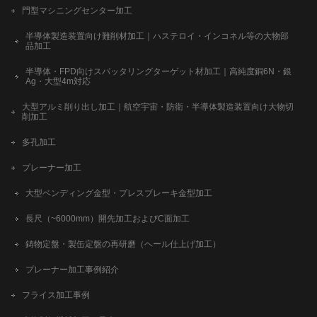
門型マシニングセンター加工
半導体製造装置向け難削材加工｜ハステロイ・インコネル等の大物部
品加工
半導体・FPD向けスパッタリングターゲット材加工｜高純度銅6N・銀
Ag・大型4m対応
大型アルミ削り出し加工｜航空宇宙・防衛・半導体製造装置向け大物切
削加工
多孔加工
プレーナー加工
大型ベンディング金型・プレスブレーキ金型加工
長尺（~6000mm）開先加工およびC面加工
鋳物定盤・製缶定盤の再研磨（ヘール仕上げ加工）
プレーナー加工事例紹介
フライス加工事例