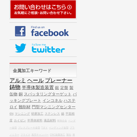
金属加工キーワード
アルミ
ヘール
プレーナー
鋳物
半導体製造装置
銀
定盤
製
缶物
銅
スパッタリングターゲット
バ
ッキングプレート
インコネル
ハステ
ロイ
難削材
門型マシニングセンター
6N
マシニング
研磨加工
ステンレス
錫
平面精
度
カイゼン
半導体材料
液晶材料
耐熱合金
ベンダ
ー金型
プレスブレーキ金型
Tダイ
ベンディング金型
プラ
ノミラー
フライス
真空チャンバー
CNC旋盤加工
製缶
液