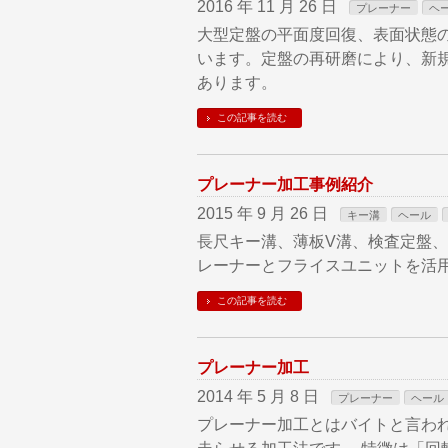
2016 年 11 月 26 日
プレーナー
ヘ
大型定盤の平面度回復、表面状態
います。定盤の再研磨により、新
あります。
この記事を読む
プレーナー加工事例紹介
2015 年 9 月 26 日
キー溝
ヘール
長尺キー溝、薄板V溝、検査定盤
レーナーとフライスユニットを活
この記事を読む
プレーナー加工
2014 年 5 月 8 日
プレーナー
ヘール
プレーナー加工とはバイトと言わ