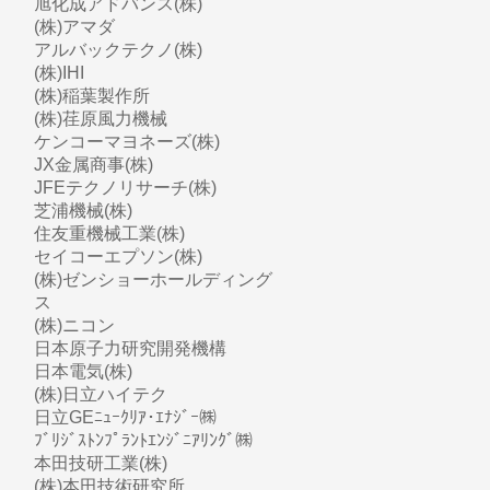
旭化成アドバンス(株)
(株)アマダ
アルバックテクノ(株)
(株)IHI
(株)稲葉製作所
(株)荏原風力機械
ケンコーマヨネーズ(株)
JX金属商事(株)
JFEテクノリサーチ(株)
芝浦機械(株)
住友重機械工業(株)
セイコーエプソン(株)
(株)ゼンショーホールディング
ス
(株)ニコン
日本原子力研究開発機構
日本電気(株)
(株)日立ハイテク
日立GEﾆｭｰｸﾘｱ･ｴﾅｼﾞｰ㈱
ﾌﾞﾘｼﾞｽﾄﾝﾌﾟﾗﾝﾄｴﾝｼﾞﾆｱﾘﾝｸﾞ㈱
本田技研工業(株)
(株)本田技術研究所