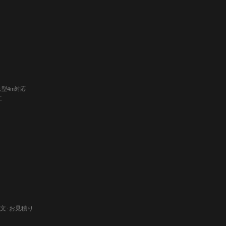
大型4m対応
工
文･お見積り