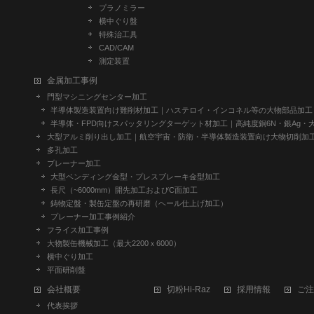
プラノミラー
横中ぐり盤
特殊治工具
CAD/CAM
測定装置
金属加工事例
門型マシニングセンター加工
半導体製造装置向け難削材加工｜ハステロイ・インコネル等の大物部品加工
半導体・FPD向けスパッタリングターゲット材加工｜高純度銅6N・銀Ag・
大型アルミ削り出し加工｜航空宇宙・防衛・半導体製造装置向け大物切削加
多孔加工
プレーナー加工
大型ベンディング金型・プレスブレーキ金型加工
長尺（~6000mm）開先加工およびC面加工
鋳物定盤・製缶定盤の再研磨（ヘール仕上げ加工）
プレーナー加工事例紹介
フライス加工事例
大物製缶機械加工（最大2200ｘ6000）
横中ぐり加工
平面研削盤
会社概要
切粉Hi-Raz
採用情報
ご注
代表挨拶