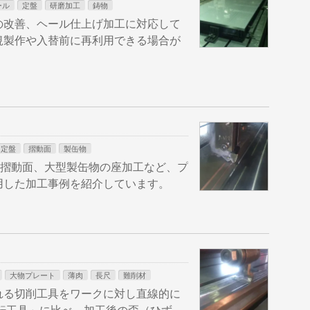
ール
定盤
研磨加工
鋳物
の改善、ヘール仕上げ加工に対応して
規製作や入替前に再利用できる場合が
定盤
摺動面
製缶物
、摺動面、大型製缶物の座加工など、プ
用した加工事例を紹介しています。
大物プレート
薄肉
長尺
難削材
れる切削工具をワークに対し直線的に