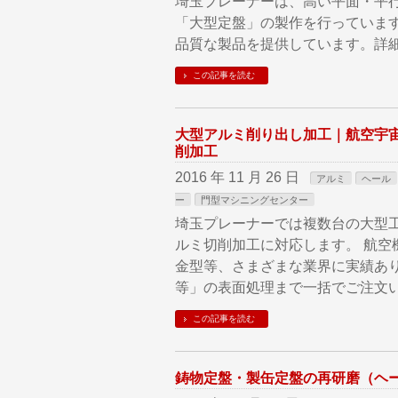
埼玉プレーナーは、高い平面・平
「大型定盤」の製作を行っていま
品質な製品を提供しています。詳
この記事を読む
大型アルミ削り出し加工｜航空宇
削加工
2016 年 11 月 26 日
アルミ
ヘール
ー
門型マシニングセンター
埼玉プレーナーでは複数台の大型工作
ルミ切削加工に対応します。 航空
金型等、さまざまな業界に実績あり
等」の表面処理まで一括でご注文
この記事を読む
鋳物定盤・製缶定盤の再研磨（ヘ