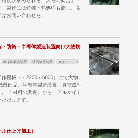
行精度が求められる「大物の架台」・
す。製作には焼鈍・熱処理も施し、高
細はお問い合わせを。
宙・防衛・半導体製造装置向け大物切
半導体製造装置
液晶製造装置
真空チャンバ
機械（～2200ｘ6000）にて大物ア
機器部品、半導体製造装置、真空成型
。 「材料の調達」から「アルマイト
いただけます。
ール仕上げ加工）