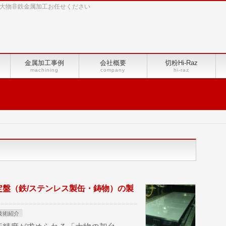
4等の大物非鉄金属加工お任せください
金属加工事例
会社概要
切粉Hi-Raz
machining
company
hi-raz
盤（鉄/ステンレス製缶・鋳物）の製
技術紹介