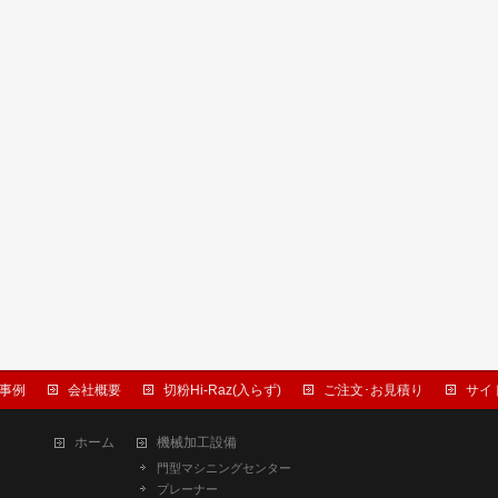
事例
会社概要
切粉Hi-Raz(入らず)
ご注文･お見積り
サイ
ホーム
機械加工設備
門型マシニングセンター
プレーナー