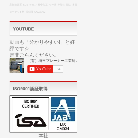
晶製造装置
SUS
チタン
横中加工
キー溝
半導体
開先
多孔
ターゲット材
摺動面
CAD/CAM
YOUTUBE
動画も「分かりやすい!」と好
評です☆
是非ごらんください。
ISO9001認証取得
本社