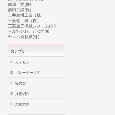
前澤工業(株)
前田工繊(株)
三井精機工業（株）
三菱化工機（株）
三菱
重工
機械システム(株)
三菱ﾏﾃﾘｱﾙﾄﾚｰﾃﾞｨﾝｸﾞ㈱
ヤマハ
発動機(株)
カテゴリー
カイゼン
プレーナー加工
協力会
技術紹介
業務案内