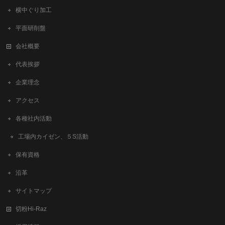
横中ぐり加工
平面研削盤
会社概要
代表挨拶
企業理念
アクセス
各種社内活動
工場内カイゼン、５S活動
保有資格
沿革
サイトマップ
切粉Hi-Raz