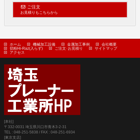
ご注文
お見積りもこちらから
ホーム
機械加工設備
金属加工事例
会社概要
切粉Hi-Raz(入らず)
ご注文･お見積り
サイトマップ
アクセス
[本社]
〒332-0031 埼玉県川口市青木3-2-31
TEL : 048-251-5838 / FAX : 048-251-6934
[東京支店]