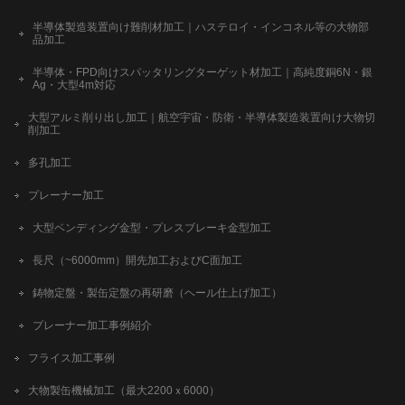
半導体製造装置向け難削材加工｜ハステロイ・インコネル等の大物部
品加工
半導体・FPD向けスパッタリングターゲット材加工｜高純度銅6N・銀
Ag・大型4m対応
大型アルミ削り出し加工｜航空宇宙・防衛・半導体製造装置向け大物切
削加工
多孔加工
プレーナー加工
大型ベンディング金型・プレスブレーキ金型加工
長尺（~6000mm）開先加工およびC面加工
鋳物定盤・製缶定盤の再研磨（ヘール仕上げ加工）
プレーナー加工事例紹介
フライス加工事例
大物製缶機械加工（最大2200ｘ6000）