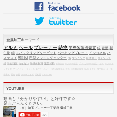
金属加工キーワード
アルミ
ヘール
プレーナー
鋳物
半導体製造装置
銀
定盤
製
缶物
銅
スパッタリングターゲット
バッキングプレート
インコネル
ハ
ステロイ
難削材
門型マシニングセンター
6N
マシニング
研磨加工
ステンレス
錫
平面精度
カイゼン
半導体材料
液晶材料
耐熱合金
ベンダー金型
プレスブレーキ金型
Tダイ
ベンディ
ング金型
プラノミラー
フライス
真空チャンバー
CNC旋盤加工
製缶
液晶製造装置
SUS
チタン
横中加工
キー溝
半導体
開先
多孔
ターゲット材
摺動面
CAD/CAM
YOUTUBE
動画も「分かりやすい!」と好評です☆
是非ごらんください。