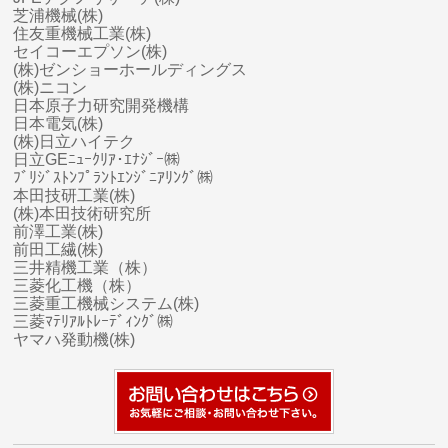
芝浦機械(株)
住友重機械工業(株)
セイコーエプソン(株)
(株)ゼンショーホールディングス
(株)ニコン
日本原子力研究開発機構
日本電気(株)
(株)日立ハイテク
日立GEﾆｭｰｸﾘｱ･ｴﾅｼﾞｰ㈱
ﾌﾞﾘｼﾞｽﾄﾝﾌﾟﾗﾝﾄｴﾝｼﾞﾆｱﾘﾝｸﾞ㈱
本田技研工業(株)
(株)本田技術研究所
前澤工業(株)
前田工繊(株)
三井精機工業（株）
三菱化工機（株）
三菱
重工
機械システム(株)
三菱ﾏﾃﾘｱﾙﾄﾚｰﾃﾞｨﾝｸﾞ㈱
ヤマハ
発動機(株)