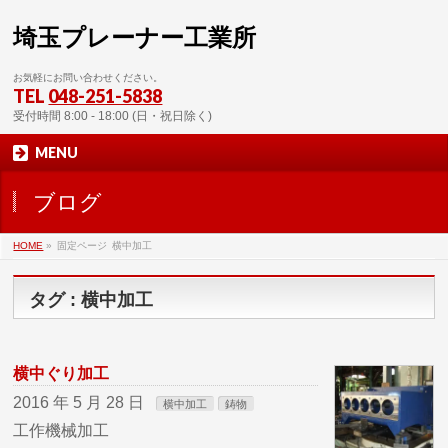
埼玉プレーナー工業所
お気軽にお問い合わせください。
TEL
048-251-5838
受付時間 8:00 - 18:00 (日・祝日除く)
MENU
ブログ
HOME
»
固定ページ
横中加工
タグ : 横中加工
横中ぐり加工
2016 年 5 月 28 日
横中加工
鋳物
工作機械加工