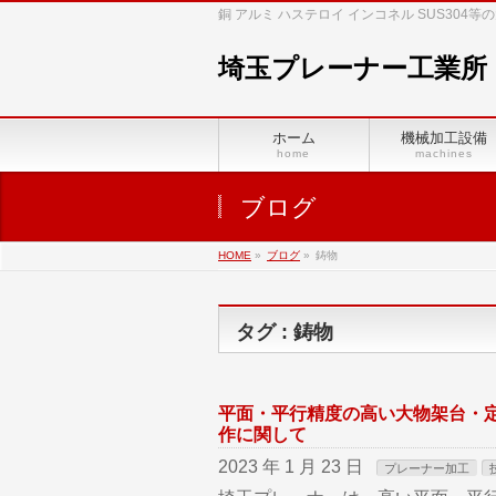
銅 アルミ ハステロイ インコネル SUS30
埼玉プレーナー工業所
ホーム
機械加工設備
home
machines
ブログ
HOME
»
ブログ
»
鋳物
タグ : 鋳物
平面・平行精度の高い大物架台・定
作に関して
2023 年 1 月 23 日
プレーナー加工