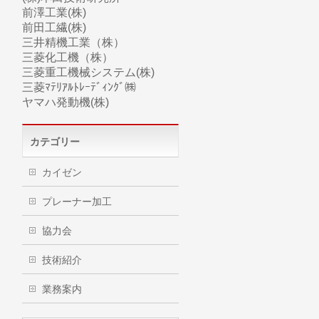
前澤工業(株)
前田工繊(株)
三井精機工業（株）
三菱化工機（株）
三菱
重工
機械システム(株)
三菱ﾏﾃﾘｱﾙﾄﾚｰﾃﾞｨﾝｸﾞ㈱
ヤマハ
発動機(株)
カテゴリー
カイゼン
プレーナー加工
協力会
技術紹介
業務案内