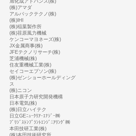
旭化成アドバンス(株)
(株)アマダ
アルバックテクノ(株)
(株)IHI
(株)稲葉製作所
(株)荏原風力機械
ケンコーマヨネーズ(株)
JX金属商事(株)
JFEテクノリサーチ(株)
芝浦機械(株)
住友重機械工業(株)
セイコーエプソン(株)
(株)ゼンショーホールディング
ス
(株)ニコン
日本原子力研究開発機構
日本電気(株)
(株)日立ハイテク
日立GEﾆｭｰｸﾘｱ･ｴﾅｼﾞｰ㈱
ﾌﾞﾘｼﾞｽﾄﾝﾌﾟﾗﾝﾄｴﾝｼﾞﾆｱﾘﾝｸﾞ㈱
本田技研工業(株)
(株)本田技術研究所