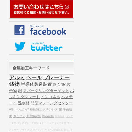
金属加工キーワード
アルミ
ヘール
プレーナー
鋳物
半導体製造装置
銀
定盤
製
缶物
銅
スパッタリングターゲット
バ
ッキングプレート
インコネル
ハステ
ロイ
難削材
門型マシニングセンター
6N
マシニング
研磨加工
ステンレス
錫
平面精
度
カイゼン
半導体材料
液晶材料
耐熱合金
ベンダ
ー金型
プレスブレーキ金型
Tダイ
ベンディング金型
プラ
ノミラー
フライス
真空チャンバー
CNC旋盤加工
製缶
液