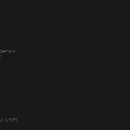
大型4m対応
工
文･お見積り