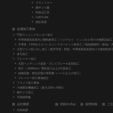
プラノミラー
横中ぐり盤
特殊治工具
CAD/CAM
測定装置
金属加工事例
門型マシニングセンター加工
半導体製造装置向け難削材加工｜ハステロイ・インコネル等の大物部品加工
半導体・FPD向けスパッタリングターゲット材加工｜高純度銅6N・銀Ag・
大型アルミ削り出し加工｜航空宇宙・防衛・半導体製造装置向け大物切削加
多孔加工
プレーナー加工
大型ベンディング金型・プレスブレーキ金型加工
長尺（~6000mm）開先加工およびC面加工
鋳物定盤・製缶定盤の再研磨（ヘール仕上げ加工）
プレーナー加工事例紹介
フライス加工事例
大物製缶機械加工（最大2200ｘ6000）
横中ぐり加工
平面研削盤
会社概要
切粉Hi-Raz
採用情報
ご注
代表挨拶