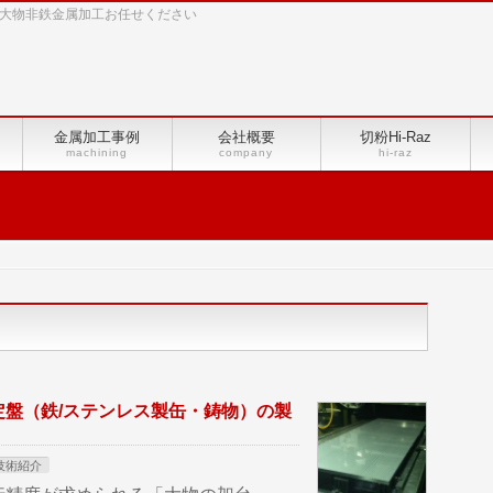
4等の大物非鉄金属加工お任せください
金属加工事例
会社概要
切粉Hi-Raz
machining
company
hi-raz
盤（鉄/ステンレス製缶・鋳物）の製
技術紹介