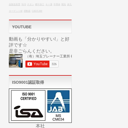
晶製造装置
SUS
チタン
横中加工
キー溝
半導体
開先
多孔
ターゲット材
摺動面
CAD/CAM
YOUTUBE
動画も「分かりやすい!」と好
評です☆
是非ごらんください。
ISO9001認証取得
本社