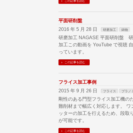
この記事を読む
平面研削盤
2016 年 5 月 28 日
研磨加工
鋳物
研磨加工 NAGASE 平面研削盤 研
加工この動画を YouTube で
っています。
この記事を読む
フライス加工事例
2015 年 9 月 26 日
フライス
プラノ
剛性のある門型フライス加工機の
難削材まで幅広く対応します。 ワ
ッターの加工を行えるため、段取
が可能です。
この記事を読む