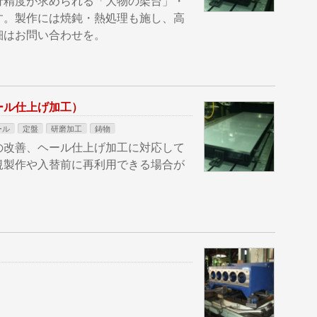
行精度が求められる「大物の架台」・
す。製作には焼鈍・熱処理も施し、高
細はお問い合わせを。
ール仕上げ加工）
ール
定盤
研磨加工
鋳物
の改善、ヘール仕上げ加工に対応して
規製作や入替前に再利用できる場合が