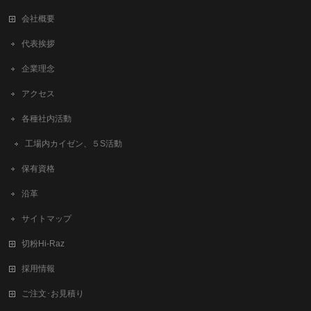
会社概要
代表挨拶
企業理念
アクセス
各種社内活動
工場内カイゼン、５S活動
保有資格
沿革
サイトマップ
切粉Hi-Raz
採用情報
ご注文･お見積り