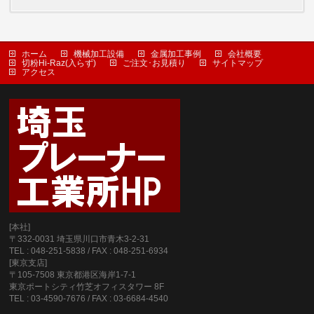
ホーム
機械加工設備
金属加工事例
会社概要
切粉Hi-Raz(入らず)
ご注文･お見積り
サイトマップ
アクセス
[本社]
〒332-0031 埼玉県川口市青木3-2-31
TEL : 048-251-5838 / FAX : 048-251-6934
[東京支店]
〒105-7508 東京都港区海岸1-7-1
東京ポートシティ竹芝オフィスタワー 8F
TEL : 03-4590-7676 / FAX : 03-6684-4540