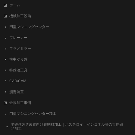
ホーム
機械加工設備
門型マシニングセンター
プレーナー
プラノミラー
横中ぐり盤
特殊治工具
CAD/CAM
測定装置
金属加工事例
門型マシニングセンター加工
半導体製造装置向け難削材加工｜ハステロイ・インコネル等の大物部
品加工