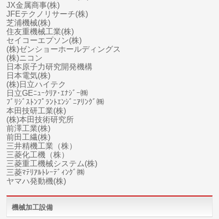
JX金属商事(株)
JFEテクノリサーチ(株)
芝浦機械(株)
住友重機械工業(株)
セイコーエプソン(株)
(株)ゼンショーホールディングス
(株)ニコン
日本原子力研究開発機構
日本電気(株)
(株)日立ハイテク
日立GEﾆｭｰｸﾘｱ･ｴﾅｼﾞｰ㈱
ﾌﾞﾘｼﾞｽﾄﾝﾌﾟﾗﾝﾄｴﾝｼﾞﾆｱﾘﾝｸﾞ㈱
本田技研工業(株)
(株)本田技術研究所
前澤工業(株)
前田工繊(株)
三井精機工業（株）
三菱化工機（株）
三菱
重工
機械システム(株)
三菱ﾏﾃﾘｱﾙﾄﾚｰﾃﾞｨﾝｸﾞ㈱
ヤマハ
発動機(株)
機械加工設備