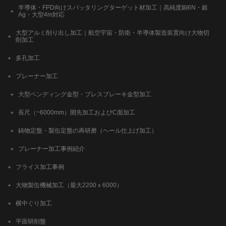
半導体・FPD向けスパッタリングターゲット材加工｜高純度銅6N・銀
Ag・大型4m対応
大型アルミ削り出し加工｜航空宇宙・防衛・半導体製造装置向け大物切
削加工
多孔加工
プレーナー加工
大型ベンディング金型・プレスブレーキ金型加工
長尺（~6000mm）開先加工およびC面加工
鋳物定盤・製缶定盤の再研磨（ヘール仕上げ加工）
プレーナー加工事例紹介
フライス加工事例
大物製缶機械加工（最大2200ｘ6000）
横中ぐり加工
平面研削盤