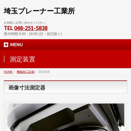
埼玉プレーナー工業所
お気軽にお問い合わせください。
TEL
048-251-5838
受付時間 8:00 - 18:00 (日・祝日除く)
MENU
測定装置
HOME
»
機械加工設備
»
測定装置
画像寸法測定器