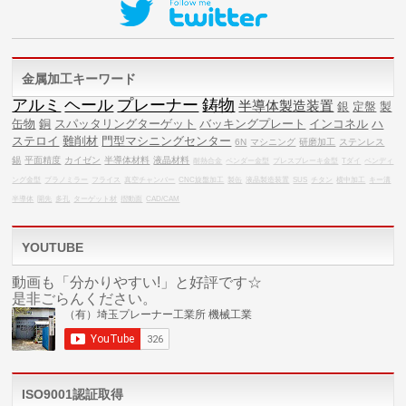
金属加工キーワード
アルミ
ヘール
プレーナー
鋳物
半導体製造装置
銀
定盤
製
缶物
銅
スパッタリングターゲット
バッキングプレート
インコネル
ハ
ステロイ
難削材
門型マシニングセンター
6N
マシニング
研磨加工
ステンレス
錫
平面精度
カイゼン
半導体材料
液晶材料
耐熱合金
ベンダー金型
プレスブレーキ金型
Tダイ
ベンディ
ング金型
プラノミラー
フライス
真空チャンバー
CNC旋盤加工
製缶
液晶製造装置
SUS
チタン
横中加工
キー溝
半導体
開先
多孔
ターゲット材
摺動面
CAD/CAM
YOUTUBE
動画も「分かりやすい!」と好評です☆
是非ごらんください。
ISO9001認証取得