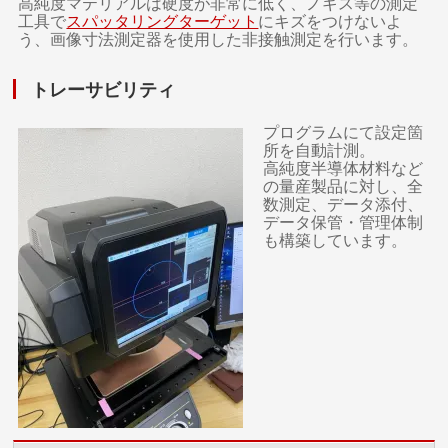
高純度マテリアルは硬度が非常に低く、ノギス等の測定
工具で
スパッタリングターゲット
にキズをつけないよ
う、画像寸法測定器を使用した非接触測定を行います。
トレーサビリティ
プログラムにて設定箇
所を自動計測。
高純度半導体材料など
の量産製品に対し、全
数測定、データ添付、
データ保管・管理体制
も構築しています。